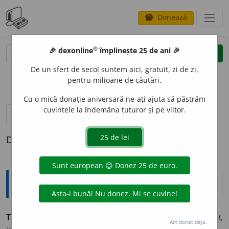
Donează
savings
®
®
🎉 dexonline
împlinește 25 de ani 🎉
caută
clear
search
De un sfert de secol suntem aici, gratuit, zi de zi,
opțiuni
pentru milioane de căutări.
Cu o mică donație aniversară ne-ați ajuta să păstrăm
cuvintele la îndemâna tuturor și pe viitor.
pronunție
(50)
volume_up
definiții (1)
Definiția cu ID-ul 214010:
Sinonime
T
A
RE
adj. v.
avizat, capabil, competent, fortificat, informat,
Am donat deja.