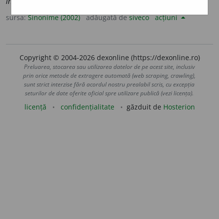
injurios, insultător, întărit, jignitor, ofensator, pregătit.
sursa:
Sinonime (2002)
adăugată de
siveco
acțiuni
Copyright © 2004-2026 dexonline (https://dexonline.ro)
Preluarea, stocarea sau utilizarea datelor de pe acest site, inclusiv
prin orice metode de extragere automată (web scraping, crawling),
sunt strict interzise fără acordul nostru prealabil scris, cu excepția
seturilor de date oferite oficial spre utilizare publică (vezi licența).
licență
confidențialitate
găzduit de
Hosterion