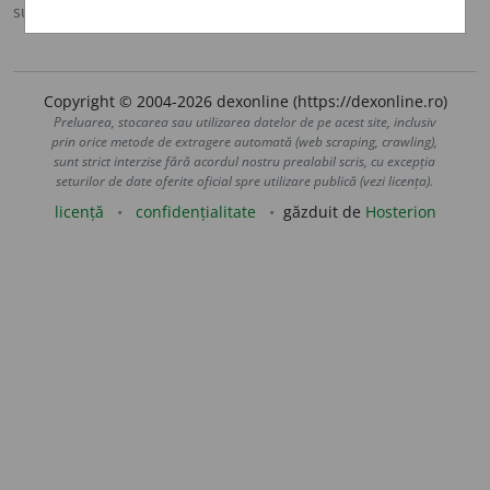
sursa:
DEX '09 (2009)
adăugată de
blaurb.
acțiuni
Copyright © 2004-2026 dexonline (https://dexonline.ro)
Preluarea, stocarea sau utilizarea datelor de pe acest site, inclusiv
prin orice metode de extragere automată (web scraping, crawling),
sunt strict interzise fără acordul nostru prealabil scris, cu excepția
seturilor de date oferite oficial spre utilizare publică (vezi licența).
licență
confidențialitate
găzduit de
Hosterion