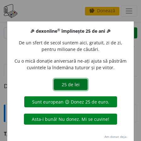
Donează
savings
®
®
🎉 dexonline
împlinește 25 de ani 🎉
caută
clear
search
De un sfert de secol suntem aici, gratuit, zi de zi,
opțiuni
pentru milioane de căutări.
Cu o mică donație aniversară ne-ați ajuta să păstrăm
cuvintele la îndemâna tuturor și pe viitor.
pronunție
(2)
volume_up
definiții (1)
Definiția cu ID-ul 830377:
Explicative DEX
1
T
A
LGER,
talgere,
s. n.
Taler
.
–
Et. nec.
Am donat deja.