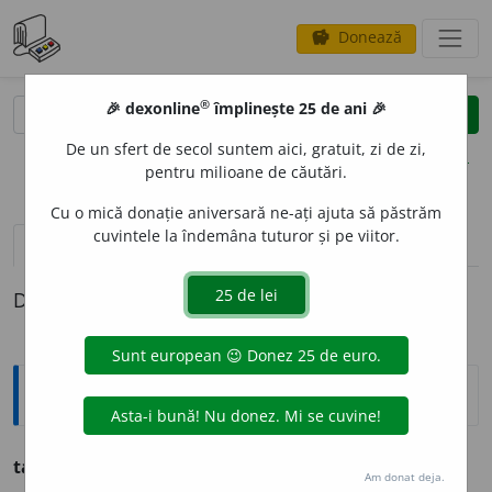
Donează
savings
®
®
🎉 dexonline
împlinește 25 de ani 🎉
caută
clear
search
De un sfert de secol suntem aici, gratuit, zi de zi,
opțiuni
pentru milioane de căutări.
Cu o mică donație aniversară ne-ați ajuta să păstrăm
cuvintele la îndemâna tuturor și pe viitor.
pronunție
(50)
volume_up
definiții (1)
Definiția cu ID-ul 1265698:
Ortografice DOOM
tal
e
nt
(aptitudine)
s.
n.
,
pl.
tal
e
nte
Am donat deja.