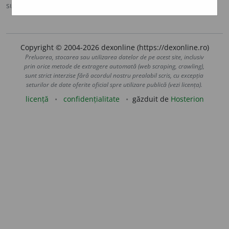
sursa:
DOOM 3 (2021)
adăugată de
gall
acțiuni
Copyright © 2004-2026 dexonline (https://dexonline.ro)
Preluarea, stocarea sau utilizarea datelor de pe acest site, inclusiv
prin orice metode de extragere automată (web scraping, crawling),
sunt strict interzise fără acordul nostru prealabil scris, cu excepția
seturilor de date oferite oficial spre utilizare publică (vezi licența).
licență
confidențialitate
găzduit de
Hosterion