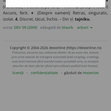
Neștiut, necunoscut, neînțeles de alții, secret. ♦
(Adverbial) Pe ascuns, pe furiș. ♦ Intim.
3.
(Despre locuri)
Ascuns, ferit. ♦ (Despre oameni) Retras, singuratic,
izolat.
4.
Discret, tăcut, închis. – Din
sl.
tajniku.
sursa:
DEX '09 (2009)
adăugată de
blaurb.
acțiuni
Copyright © 2004-2026 dexonline (https://dexonline.ro)
Preluarea, stocarea sau utilizarea datelor de pe acest site, inclusiv
prin orice metode de extragere automată (web scraping, crawling),
sunt strict interzise fără acordul nostru prealabil scris, cu excepția
seturilor de date oferite oficial spre utilizare publică (vezi licența).
licență
confidențialitate
găzduit de
Hosterion