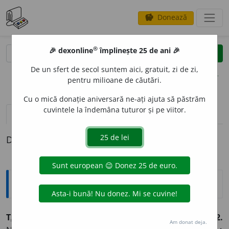
Donează
savings
®
®
🎉 dexonline
împlinește 25 de ani 🎉
caută
clear
search
De un sfert de secol suntem aici, gratuit, zi de zi,
opțiuni
pentru milioane de căutări.
Cu o mică donație aniversară ne-ați ajuta să păstrăm
cuvintele la îndemâna tuturor și pe viitor.
pronunție
(5)
volume_up
definiții (1)
Definiția cu ID-ul 830342:
Explicative DEX
T
A
INIC, -Ă,
tainici, -ce,
adj.
1.
Plin de mister; misterios.
2.
Am donat deja.