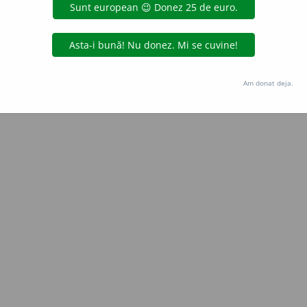
e
siveco
acțiuni
Copyright © 2004-2026 dexonline (https://dexonline.ro)
area datelor de pe acest site, inclusiv prin orice metode de extragere automată (web s
Am donat deja.
dul nostru prealabil scris, cu excepția seturilor de date oferite oficial spre utilizare pub
licență
confidențialitate
găzduit de
Hosterion