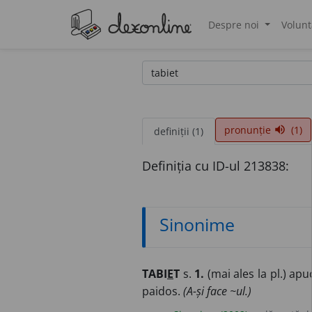
Despre noi
Volunt
®
pronunție
(1)
volume_up
definiții (1)
Definiția cu ID-ul 213838:
Sinonime
TABI
E
T
s.
1.
(mai ales la pl.) apu
paidos.
(A-și face ~ul.)