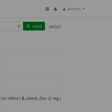
Anonim
language
dark_mode
person
caută
opțiuni
clear
search
 lui zilnice.)
2.
siestă, (înv. și reg.)