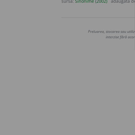
sursa:
Sinonime (2002)
adăugată d
Preluarea, stocarea sau utiliz
interzise fără acor