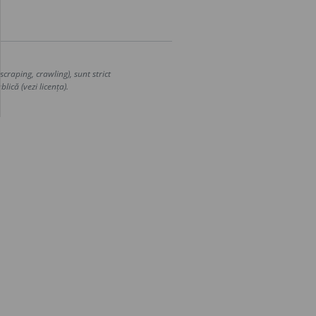
craping, crawling), sunt strict
lică (vezi licența).