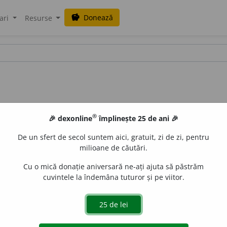
Donează
savings
ari
Resurse
®
🎉 dexonline
împlinește 25 de ani 🎉
De un sfert de secol suntem aici, gratuit, zi de zi, pentru
milioane de căutări.
Cu o mică donație aniversară ne-ați ajuta să păstrăm
cuvintele la îndemâna tuturor și pe viitor.
cătură, deprindere, obicei, obișnuință, (înv.) taifet.
(Are ~urile