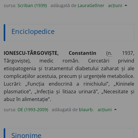
sursa:
Scriban (1939)
adăugată de
LauraGellner
acțiuni
Enciclopedice
IONESCU-TÂRGOVIȘTE, Constantin
(
n.
1937,
Târgoviște), medic român. Cercetări privind
etiopatogenia și tratamentul diabetului zaharat și ale
complicațiilor acestuia, precum și urgențele metabolice.
Lucrări: „Funcția endocrină a rinichiului”, „Kininele
plasmatice”, „Infecția și litiaza urinară”, „Necesitate și
abuz în alimentație”.
sursa:
DE (1993-2009)
adăugată de
blaurb.
acțiuni
Sinonime