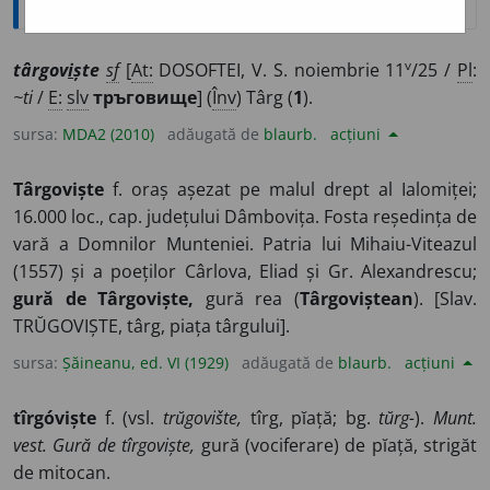
v
târgov
i
ște
sf
[
At:
DOSOFTEI, V. S. noiembrie 11
/25 /
Pl
:
~ti
/
E:
slv
тръговище
] (
Înv
) Târg (
1
).
sursa:
MDA2 (2010)
adăugată de
blaurb.
acțiuni
Târgoviște
f. oraș așezat pe malul drept al Ialomiței;
16.000 loc., cap. județului Dâmbovița. Fosta reședința de
vară a Domnilor Munteniei. Patria lui Mihaiu-Viteazul
(1557) și a poeților Cârlova, Eliad și Gr. Alexandrescu;
gură de Târgoviște,
gură rea (
Târgoviștean
). [Slav.
TRŬGOVIȘTE, târg, piața târgului].
sursa:
Șăineanu, ed. VI (1929)
adăugată de
blaurb.
acțiuni
tîrgóviște
f. (vsl.
trŭgovište,
tîrg, pĭață; bg.
tŭrg-
).
Munt.
vest. Gură de tîrgoviște,
gură (vociferare) de pĭață, strigăt
de mitocan.