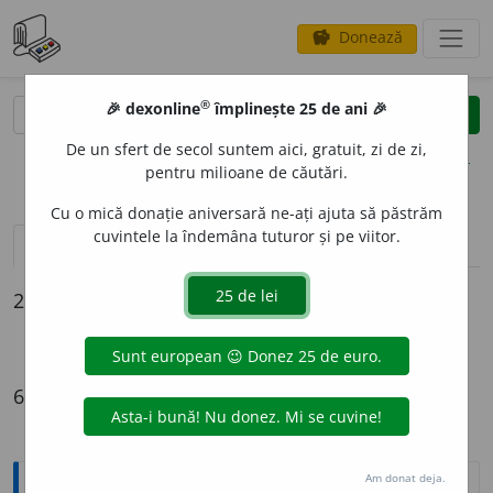
Donează
savings
®
®
🎉 dexonline
împlinește 25 de ani 🎉
caută
clear
search
De un sfert de secol suntem aici, gratuit, zi de zi,
opțiuni
pentru milioane de căutări.
Cu o mică donație aniversară ne-ați ajuta să păstrăm
cuvintele la îndemâna tuturor și pe viitor.
pronunție
(50)
volume_up
definiții (6)
declinări
2 intrări
târgoviște
Târgoviște
6 definiții
Am donat deja.
Explicative DEX