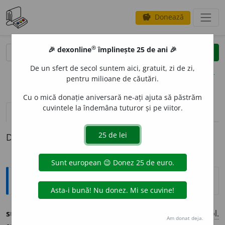
Donează
savings
®
®
🎉 dexonline
împlinește 25 de ani 🎉
caută
clear
search
De un sfert de secol suntem aici, gratuit, zi de zi,
opțiuni
pentru milioane de căutări.
Cu o mică donație aniversară ne-ați ajuta să păstrăm
cuvintele la îndemâna tuturor și pe viitor.
pronunție
(4)
volume_up
definiții (1)
Definiția cu ID-ul 1279797:
Ortografice DOOM
suscept
i
bil
adj.
m.
,
pl.
suscept
i
bili
;
f.
suscept
i
bilă
,
pl.
Am donat deja.