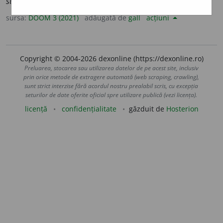
suscept
i
bile
sursa:
DOOM 3 (2021)
adăugată de
gall
acțiuni
Copyright © 2004-2026 dexonline (https://dexonline.ro)
Preluarea, stocarea sau utilizarea datelor de pe acest site, inclusiv
prin orice metode de extragere automată (web scraping, crawling),
sunt strict interzise fără acordul nostru prealabil scris, cu excepția
seturilor de date oferite oficial spre utilizare publică (vezi licența).
licență
confidențialitate
găzduit de
Hosterion