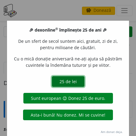
Donează
savings
®
®
🎉 dexonline
împlinește 25 de ani 🎉
caută
clear
search
De un sfert de secol suntem aici, gratuit, zi de zi,
opțiuni
pentru milioane de căutări.
Cu o mică donație aniversară ne-ați ajuta să păstrăm
cuvintele la îndemâna tuturor și pe viitor.
definiții (1)
Definiția cu ID-ul 1243207:
Explicative DEX
surup
i
v
vz
surpa
Am donat deja.