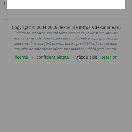
sursa:
MDA2 (2010)
adăugată de
blaurb.
acțiuni
Copyright © 2004-2026 dexonline (https://dexonline.ro)
Preluarea, stocarea sau utilizarea datelor de pe acest site, inclusiv
prin orice metode de extragere automată (web scraping, crawling),
sunt strict interzise fără acordul nostru prealabil scris, cu excepția
seturilor de date oferite oficial spre utilizare publică (vezi licența).
licență
confidențialitate
găzduit de
Hosterion