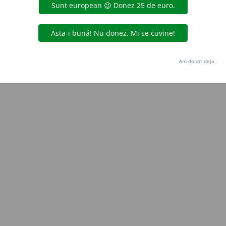
Copyright © 2004-2026 dexonline (https://dexonline.ro)
area datelor de pe acest site, inclusiv prin orice metode de extragere automată (web s
dul nostru prealabil scris, cu excepția seturilor de date oferite oficial spre utilizare pub
Am donat deja.
licență
confidențialitate
găzduit de
Hosterion