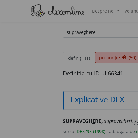
Despre noi
Volunt
®
pronunție
(50)
volume_up
definiții (1)
Definiția cu ID-ul 66341:
Explicative DEX
SUPRAVEGH
E
RE,
supravegheri,
s.
sursa:
DEX '98 (1998)
adăugată de