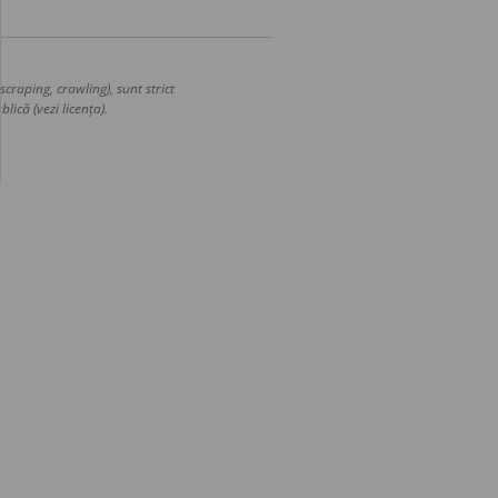
craping, crawling), sunt strict
lică (vezi licența).