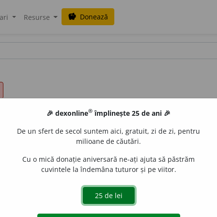
Donează
savings
ari
Resurse
®
🎉 dexonline
împlinește 25 de ani 🎉
De un sfert de secol suntem aici, gratuit, zi de zi, pentru
milioane de căutări.
Cu o mică donație aniversară ne-ați ajuta să păstrăm
cuvintele la îndemâna tuturor și pe viitor.
 f.
Acțiunea de
a supraveghea
și rezultatul ei; control;
p. ext.
p
ionel
acțiuni