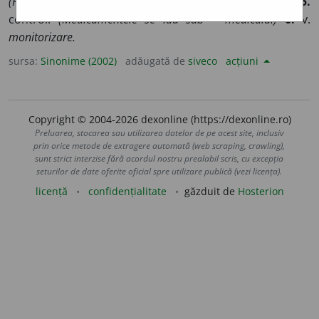
(Pus sub ~.)
4.
observație.
(Pacient aflat sub ~ medicală.)
5.
control.
(Medicamentele se iau sub ~ medicală.)
6.
v.
monitorizare.
sursa:
Sinonime (2002)
adăugată de
siveco
acțiuni
Copyright © 2004-2026 dexonline (https://dexonline.ro)
Preluarea, stocarea sau utilizarea datelor de pe acest site, inclusiv
prin orice metode de extragere automată (web scraping, crawling),
sunt strict interzise fără acordul nostru prealabil scris, cu excepția
seturilor de date oferite oficial spre utilizare publică (vezi licența).
licență
confidențialitate
găzduit de
Hosterion