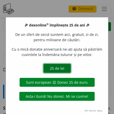
Donează
savings
®
®
🎉 dexonline
împlinește 25 de ani 🎉
caută
clear
search
De un sfert de secol suntem aici, gratuit, zi de zi,
opțiuni
pentru milioane de căutări.
Cu o mică donație aniversară ne-ați ajuta să păstrăm
cuvintele la îndemâna tuturor și pe viitor.
pronunție
(50)
volume_up
definiții (1)
Definiția cu ID-ul 212679:
Sinonime
SUPRAVEGH
E
RE
s.
1.
v.
păzire.
2.
v.
pază.
3.
urmărire.
Am donat deja.