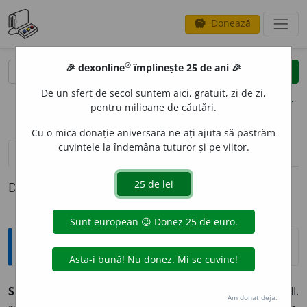
Donează
savings
®
®
🎉 dexonline
împlinește 25 de ani 🎉
caută
clear
search
De un sfert de secol suntem aici, gratuit, zi de zi,
opțiuni
pentru milioane de căutări.
Cu o mică donație aniversară ne-ați ajuta să păstrăm
cuvintele la îndemâna tuturor și pe viitor.
pronunție
(14)
volume_up
definiții (1)
Definiția cu ID-ul 492616:
Explicative DEX
SUPRAVEGHE
A
vb.
I.
tr.
a ține sub observație, a păzi. II.
Am donat deja.