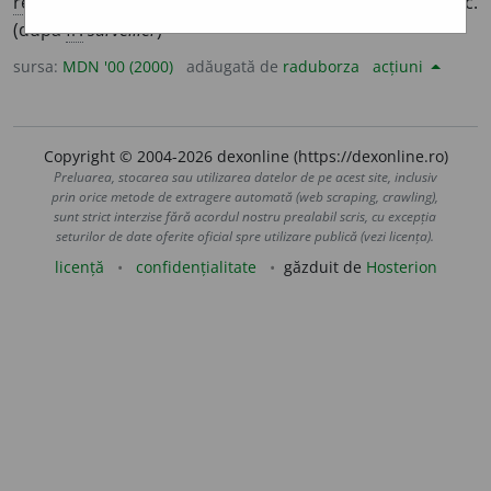
refl.
a-și controla purtarea, vorbele; a se păzi reciproc.
(după
fr.
surveiller
)
sursa:
MDN '00 (2000)
adăugată de
raduborza
acțiuni
Copyright © 2004-2026 dexonline (https://dexonline.ro)
Preluarea, stocarea sau utilizarea datelor de pe acest site, inclusiv
prin orice metode de extragere automată (web scraping, crawling),
sunt strict interzise fără acordul nostru prealabil scris, cu excepția
seturilor de date oferite oficial spre utilizare publică (vezi licența).
licență
confidențialitate
găzduit de
Hosterion