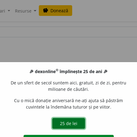
Donează
savings
ari
Resurse
®
🎉 dexonline
împlinește 25 de ani 🎉
De un sfert de secol suntem aici, gratuit, zi de zi, pentru
milioane de căutări.
Cu o mică donație aniversară ne-ați ajuta să păstrăm
cuvintele la îndemâna tuturor și pe viitor.
1
I, 76 /
Pzi:
~m
e
sc
/
E:
supra
-
+
numi
cf
fr
surnomer
]
1
A da
titula
, (
înv
)
surnumi
Vz
boteza
(
9
),
chema
(
19
),
denumi
(
2
),
itlui
.
2
(
Pex
) A porecli.