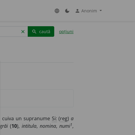
Anonim
language
dark_mode
person
caută
opțiuni
clear
search
 cuiva un supranume
Si:
(
reg
)
a
1
grăi
(
10
),
intitula
,
nomina
,
numi
,