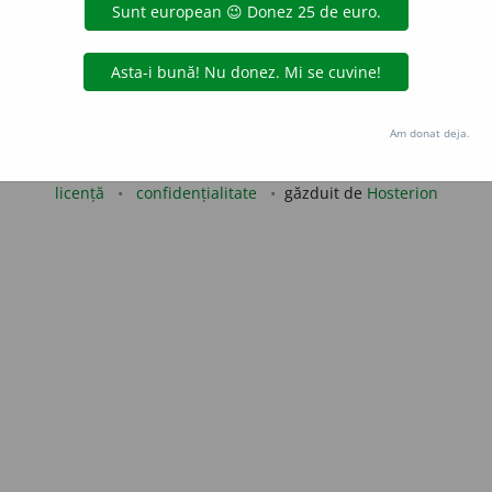
aurb.
acțiuni
Copyright © 2004-2026 dexonline (https://dexonline.ro)
Am donat deja.
area datelor de pe acest site, inclusiv prin orice metode de extragere automată (web s
dul nostru prealabil scris, cu excepția seturilor de date oferite oficial spre utilizare pub
licență
confidențialitate
găzduit de
Hosterion