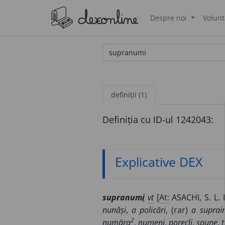
Despre noi
Volunt
®
definiții (1)
Definiția cu ID-ul 1242043:
Explicative DEX
supranum
i
vt
[
At:
ASACHI, S. L. I
nunăși
,
a policări
, (rar)
a suprain
2
număra
,
numeni
,
porecli
,
spune
,
t