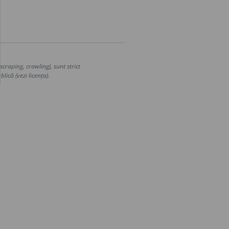
craping, crawling), sunt strict
lică (vezi licența).