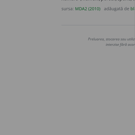
sursa:
MDA2 (2010)
adăugată de
bl
Preluarea, stocarea sau utiliz
interzise fără acor