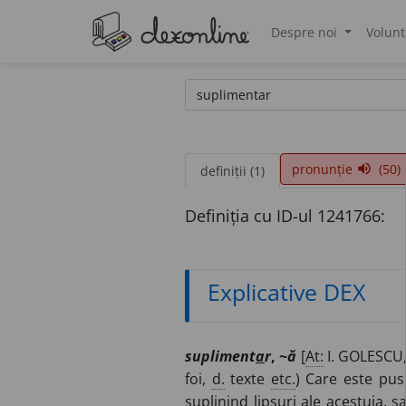
Despre noi
Volunt
®
pronunție
(50)
volume_up
definiții (1)
Definiția cu ID-ul 1241766:
Explicative DEX
supliment
a
r
,
~ă
[
At:
I. GOLESCU,
foi,
d.
texte
etc.
) Care este pus
suplinind lipsuri ale acestuia, 