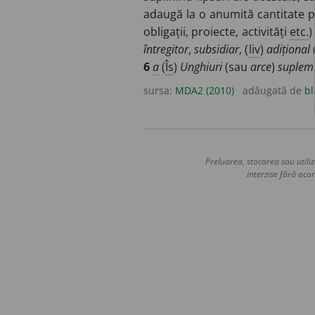
adaugă la o anumită cantitate p
obligații, proiecte, activități
etc.
)
întregitor
,
subsidiar
, (
liv
)
adițional
6
a
(
Îs
)
Unghiuri
(sau
arce
)
suplem
sursa:
MDA2 (2010)
adăugată de
bl
Preluarea, stocarea sau utiliz
interzise fără acor