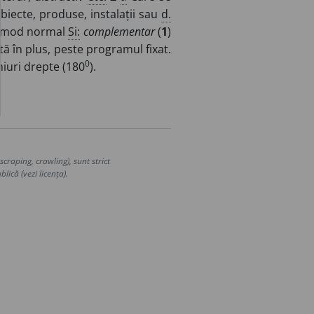
biecte, produse, instalații sau
d.
în mod normal
Si:
complementar
(
1
)
 în plus, peste programul fixat.
0
iuri drepte (180
).
craping, crawling), sunt strict
lică (vezi licența).