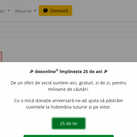
Donează
savings
ari
Resurse
®
🎉 dexonline
împlinește 25 de ani 🎉
De un sfert de secol suntem aici, gratuit, zi de zi, pentru
milioane de căutări.
Cu o mică donație aniversară ne-ați ajuta să păstrăm
cuvintele la îndemâna tuturor și pe viitor.
 C. /
V:
(
înv
)
~iu
,
~rie
,
~lem~
,
~lement
a
riu
, /
Pl
:
~i
,
~e
/
E:
fr
 în plus față de numărul de pagini obișnuit al textului une
sau care formează o fasciculă separată, având un caracter li