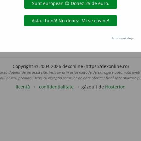
entru a completa, pentru a întregi sau ca surplus.
3
a
(
D.
o
 Care se efectuează sau se află în plus peste ceea ce este 
(
1
), (rar)
complinitor
(
3
).
4
a
(
Îs
)
Oră
~
ă
Oră de muncă efectuată
entare
Unghiuri (sau arce) a căror sumă este egală cu 2 ungh
Am donat deja.
aurb.
acțiuni
Copyright © 2004-2026 dexonline (https://dexonline.ro)
area datelor de pe acest site, inclusiv prin orice metode de extragere automată (web s
dul nostru prealabil scris, cu excepția seturilor de date oferite oficial spre utilizare pub
licență
confidențialitate
găzduit de
Hosterion