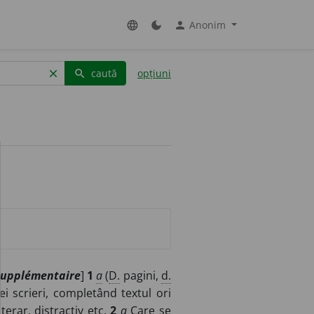
Anonim
language
dark_mode
person
caută
opțiuni
clear
search
supplémentaire
]
1
a
(
D.
pagini,
d.
i scrieri, completând textul ori
terar, distractiv
etc.
2
a
Care se