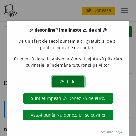
Donează
savings
®
®
🎉 dexonline
împlinește 25 de ani 🎉
caută
clear
search
De un sfert de secol suntem aici, gratuit, zi de zi,
opțiuni
pentru milioane de căutări.
Cu o mică donație aniversară ne-ați ajuta să păstrăm
cuvintele la îndemâna tuturor și pe viitor.
definiții (1)
Definiția cu ID-ul 1241733:
Explicative DEX
suplement
a
riu
,
~ie
a
vz
suplimentar
Am donat deja.