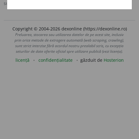
sursa:
MDA2 (2010)
adăugată de
blaurb.
acțiuni
Copyright © 2004-2026 dexonline (https://dexonline.ro)
Preluarea, stocarea sau utilizarea datelor de pe acest site, inclusiv
prin orice metode de extragere automată (web scraping, crawling),
sunt strict interzise fără acordul nostru prealabil scris, cu excepția
seturilor de date oferite oficial spre utilizare publică (vezi licența).
licență
confidențialitate
găzduit de
Hosterion