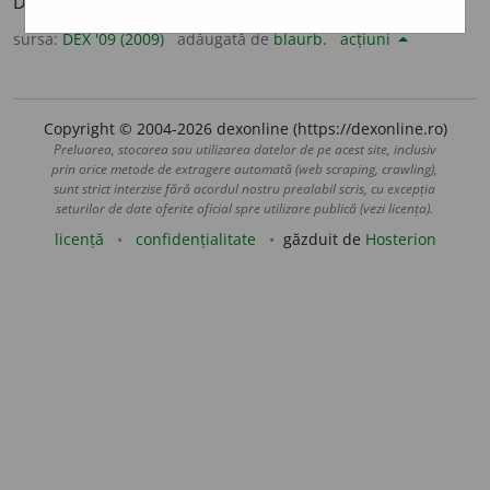
Din
engl.
supermarket.
sursa:
DEX '09 (2009)
adăugată de
blaurb.
acțiuni
Copyright © 2004-2026 dexonline (https://dexonline.ro)
Preluarea, stocarea sau utilizarea datelor de pe acest site, inclusiv
prin orice metode de extragere automată (web scraping, crawling),
sunt strict interzise fără acordul nostru prealabil scris, cu excepția
seturilor de date oferite oficial spre utilizare publică (vezi licența).
licență
confidențialitate
găzduit de
Hosterion