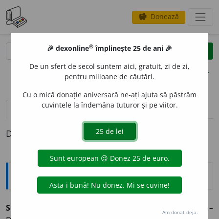
Donează
savings
®
®
🎉 dexonline
împlinește 25 de ani 🎉
caută
clear
search
De un sfert de secol suntem aici, gratuit, zi de zi,
opțiuni
pentru milioane de căutări.
Cu o mică donație aniversară ne-ați ajuta să păstrăm
cuvintele la îndemâna tuturor și pe viitor.
pronunție
(50)
volume_up
definiții (1)
Definiția cu ID-ul 849552:
Explicative DEX
SUPERM
A
RKET,
supermarketuri,
s. n.
Supermagazin. –
Am donat deja.