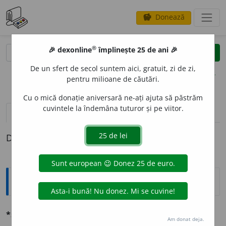
Donează
savings
®
®
🎉 dexonline
împlinește 25 de ani 🎉
caută
clear
search
De un sfert de secol suntem aici, gratuit, zi de zi,
opțiuni
pentru milioane de căutări.
Cu o mică donație aniversară ne-ați ajuta să păstrăm
cuvintele la îndemâna tuturor și pe viitor.
pronunție
(50)
volume_up
definiții (1)
Definiția cu ID-ul 730289:
Ortografice DOOM
*superm
a
rket
(
angl.
)
s. n.
,
pl.
superm
a
rketuri
Am donat deja.