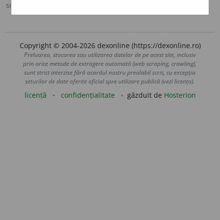
sursa:
DOOM 2 (2005)
adăugată de
raduborza
acțiuni
Copyright © 2004-2026 dexonline (https://dexonline.ro)
Preluarea, stocarea sau utilizarea datelor de pe acest site, inclusiv
prin orice metode de extragere automată (web scraping, crawling),
sunt strict interzise fără acordul nostru prealabil scris, cu excepția
seturilor de date oferite oficial spre utilizare publică (vezi licența).
licență
confidențialitate
găzduit de
Hosterion