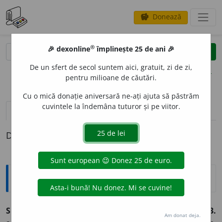
Donează
savings
®
®
🎉 dexonline
împlinește 25 de ani 🎉
caută
clear
search
De un sfert de secol suntem aici, gratuit, zi de zi,
opțiuni
pentru milioane de căutări.
Cu o mică donație aniversară ne-ați ajuta să păstrăm
cuvintele la îndemâna tuturor și pe viitor.
pronunție
(50)
volume_up
definiții (1)
Definiția cu ID-ul 212548:
Sinonime
SUP
E
RB
adj., adv.
1.
adj. v.
grandios.
2.
adj. v.
minunat.
3.
Am donat deja.