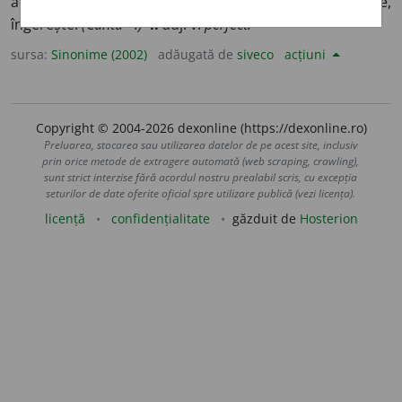
adv. minunat, splendid, (fig.) divin, dumnezeiește,
îngerește.
(Cântă ~.)
4.
adj. v.
perfect.
sursa:
Sinonime (2002)
adăugată de
siveco
acțiuni
Copyright © 2004-2026 dexonline (https://dexonline.ro)
Preluarea, stocarea sau utilizarea datelor de pe acest site, inclusiv
prin orice metode de extragere automată (web scraping, crawling),
sunt strict interzise fără acordul nostru prealabil scris, cu excepția
seturilor de date oferite oficial spre utilizare publică (vezi licența).
licență
confidențialitate
găzduit de
Hosterion