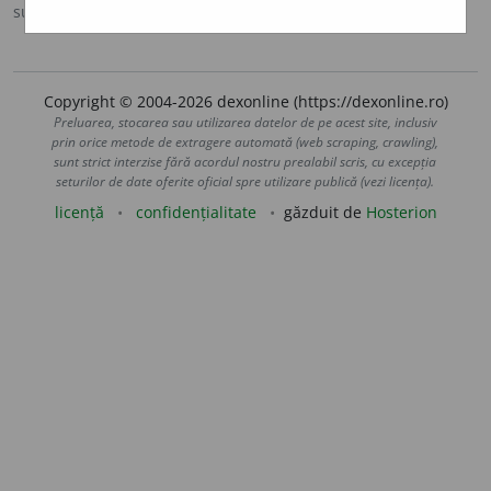
sursa:
DOOM 2 (2005)
adăugată de
raduborza
acțiuni
Copyright © 2004-2026 dexonline (https://dexonline.ro)
Preluarea, stocarea sau utilizarea datelor de pe acest site, inclusiv
prin orice metode de extragere automată (web scraping, crawling),
sunt strict interzise fără acordul nostru prealabil scris, cu excepția
seturilor de date oferite oficial spre utilizare publică (vezi licența).
licență
confidențialitate
găzduit de
Hosterion