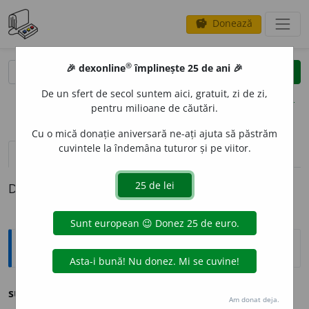
Donează
savings
®
®
🎉 dexonline
împlinește 25 de ani 🎉
caută
clear
search
De un sfert de secol suntem aici, gratuit, zi de zi,
opțiuni
pentru milioane de căutări.
Cu o mică donație aniversară ne-ați ajuta să păstrăm
cuvintele la îndemâna tuturor și pe viitor.
pronunție
(50)
volume_up
definiții (1)
Definiția cu ID-ul 730251:
Ortografice DOOM
sunt
v.
fi
Am donat deja.