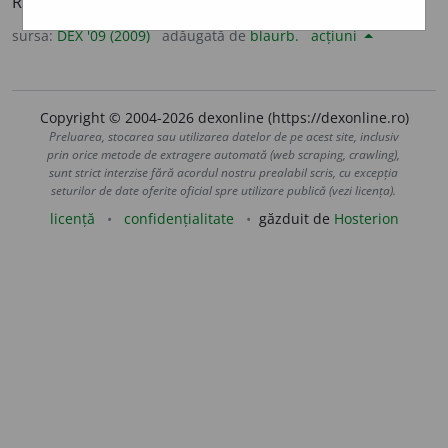
Receptiv, sensibil la sugestie. – Din
fr.
suggestible.
sursa:
DEX '09 (2009)
adăugată de
blaurb.
acțiuni
Copyright © 2004-2026 dexonline (https://dexonline.ro)
Preluarea, stocarea sau utilizarea datelor de pe acest site, inclusiv
prin orice metode de extragere automată (web scraping, crawling),
sunt strict interzise fără acordul nostru prealabil scris, cu excepția
seturilor de date oferite oficial spre utilizare publică (vezi licența).
licență
confidențialitate
găzduit de
Hosterion