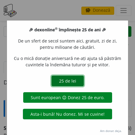
Donează
savings
®
®
🎉 dexonline
împlinește 25 de ani 🎉
caută
clear
search
De un sfert de secol suntem aici, gratuit, zi de zi,
opțiuni
pentru milioane de căutări.
Cu o mică donație aniversară ne-ați ajuta să păstrăm
cuvintele la îndemâna tuturor și pe viitor.
pronunție
(1)
volume_up
definiții (1)
Definiția cu ID-ul 849045:
Explicative DEX
SUGEST
I
BIL, -Ă,
sugestibili, -e,
adj.
(Despre o persoană)
Am donat deja.