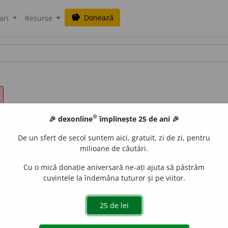
Donează
savings
ari
Resurse
®
🎉 dexonline
împlinește 25 de ani 🎉
De un sfert de secol suntem aici, gratuit, zi de zi, pentru
milioane de căutări.
Cu o mică donație aniversară ne-ați ajuta să păstrăm
cuvintele la îndemâna tuturor și pe viitor.
3
pl.
sug,
1
pl.
s
u
gem,
perf. s.
1
sg.
sups
e
i,
1
pl.
s
u
pserăm;
part.
e
raduborza
acțiuni