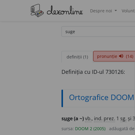
Despre noi
Volunt
®
pronunție
(14)
volume_up
definiții (1)
Definiția cu ID-ul 730126:
Ortografice DOOM
s
u
ge
(a ~)
vb.
,
ind.
prez.
1
sg.
și 
sursa:
DOOM 2 (2005)
adăugată d