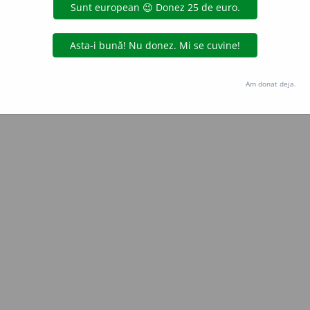
Copyright © 2004-2026 dexonline (https://dexonline.ro)
area datelor de pe acest site, inclusiv prin orice metode de extragere automată (web s
dul nostru prealabil scris, cu excepția seturilor de date oferite oficial spre utilizare pub
Am donat deja.
licență
confidențialitate
găzduit de
Hosterion