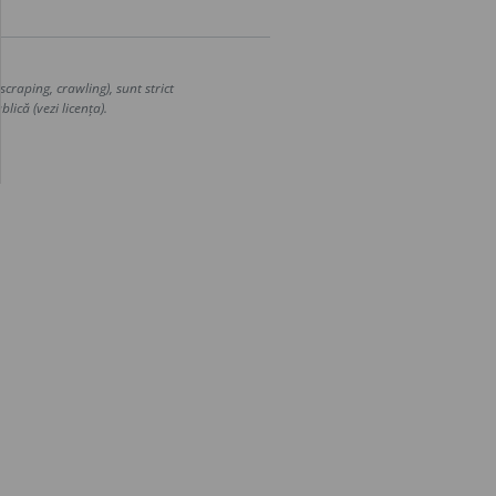
craping, crawling), sunt strict
lică (vezi licența).