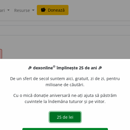
Donează
savings
ari
Resurse
®
🎉 dexonline
împlinește 25 de ani 🎉
De un sfert de secol suntem aici, gratuit, zi de zi, pentru
milioane de căutări.
Cu o mică donație aniversară ne-ați ajuta să păstrăm
cuvintele la îndemâna tuturor și pe viitor.
.
A încerca, a simți, a îndura o durere fizică sau morală
 fapt.
2.
Tranz.
și
intranz.
A îndura, a răbda, a suporta. ♦
Tr
 a suporta prezența cuiva sau a ceva, a trece cu vederea