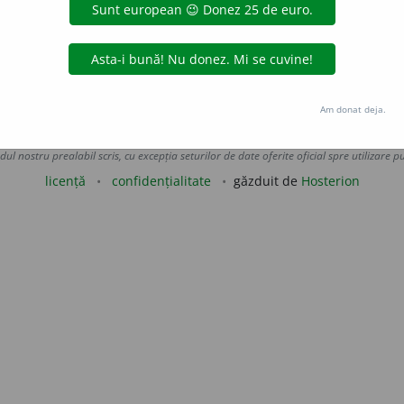
ufferire
(=
sufferre).
blaurb.
acțiuni
Am donat deja.
Copyright © 2004-2026 dexonline (https://dexonline.ro)
area datelor de pe acest site, inclusiv prin orice metode de extragere automată (web s
dul nostru prealabil scris, cu excepția seturilor de date oferite oficial spre utilizare pub
licență
confidențialitate
găzduit de
Hosterion