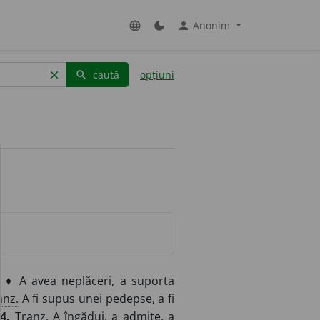
Anonim
language
dark_mode
person
caută
opțiuni
clear
search
. ♦ A avea neplăceri, a suporta
anz.
A fi supus unei pedepse, a fi
.
4.
Tranz.
A îngădui, a admite, a