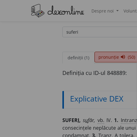
Despre noi
Volunt
®
pronunție
(50)
volume_up
definiții (1)
Definiția cu ID-ul 848889:
Explicative DEX
SUFER
I
,
s
u
făr,
vb.
IV.
1.
Intranz
consecințele neplăcute ale unui
condamnat.
3.
Tranz.
A tolera,