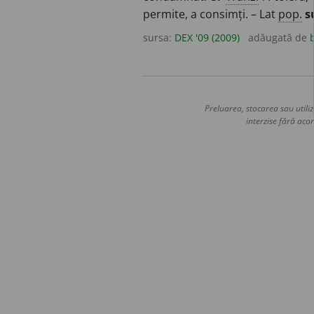
permite, a consimți. – Lat
pop.
s
sursa:
DEX '09 (2009)
adăugată de
Preluarea, stocarea sau utiliz
interzise fără acor