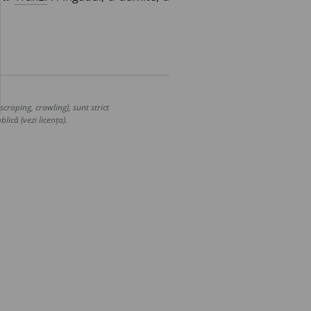
craping, crawling), sunt strict
lică (vezi licența).