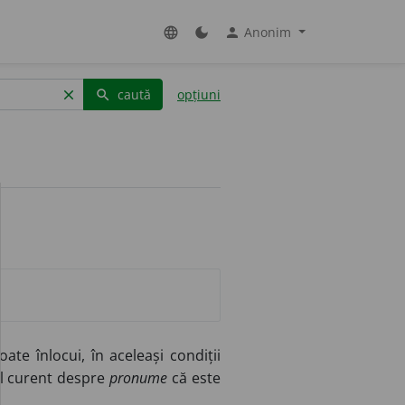
Anonim
language
dark_mode
person
caută
opțiuni
clear
search
oate înlocui, în aceleași condiții
el curent despre
pronume
că este