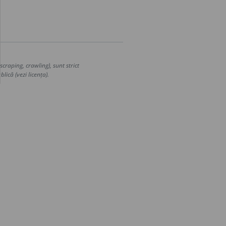
craping, crawling), sunt strict
lică (vezi licența).