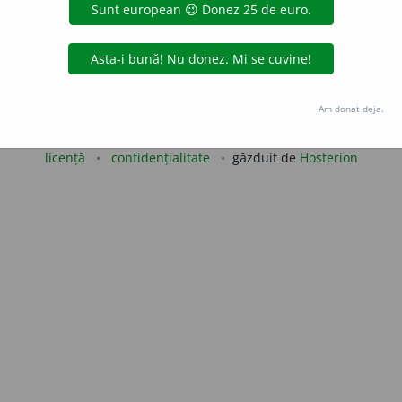
riu
acțiuni
Copyright © 2004-2026 dexonline (https://dexonline.ro)
Am donat deja.
area datelor de pe acest site, inclusiv prin orice metode de extragere automată (web s
dul nostru prealabil scris, cu excepția seturilor de date oferite oficial spre utilizare pub
licență
confidențialitate
găzduit de
Hosterion