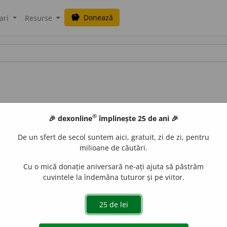
Donează
savings
ari
Resurse
®
🎉 dexonline
împlinește 25 de ani 🎉
De un sfert de secol suntem aici, gratuit, zi de zi, pentru
milioane de căutări.
Cu o mică donație aniversară ne-ați ajuta să păstrăm
cuvintele la îndemâna tuturor și pe viitor.
.
(
cf.
fr.
substitut,
lat.
substitutus
): element lingvistic care p
gvistic cu care are proprietăți asemănătoare. Se spune astf