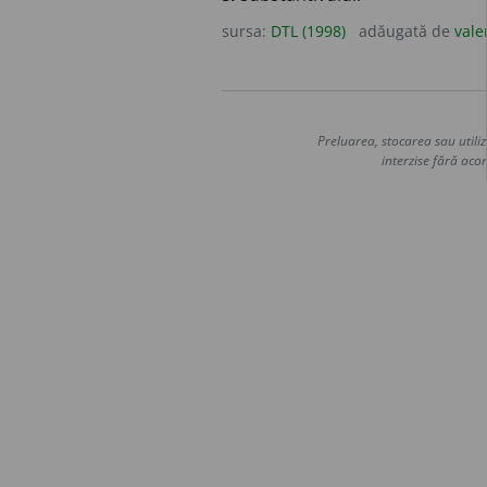
sursa:
DTL (1998)
adăugată de
vale
Preluarea, stocarea sau utiliz
interzise fără acor