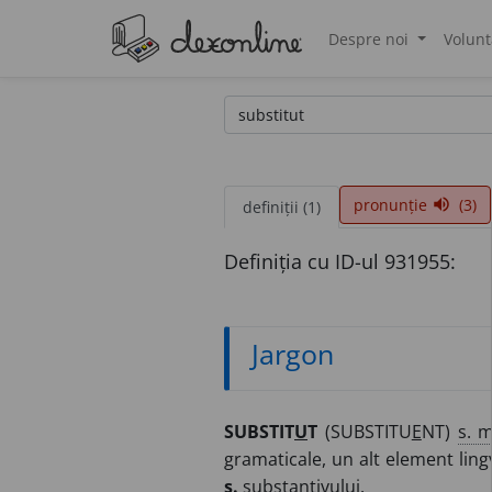
Despre noi
Volunt
®
pronunție
(3)
volume_up
definiții (1)
Definiția cu ID-ul 931955:
Jargon
SUBSTIT
U
T
(SUBSTITU
E
NT)
s. m
gramaticale, un alt element lin
s.
substantivului.