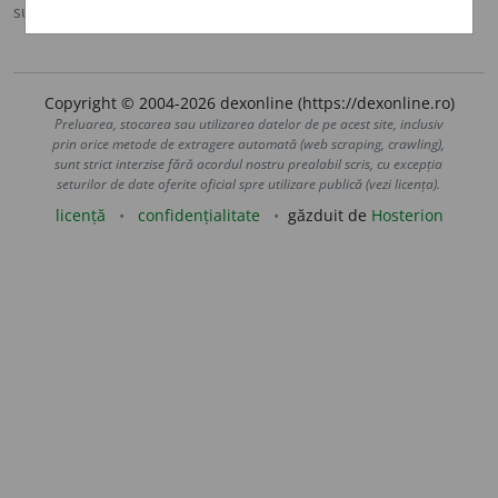
sursa:
DOOM 2 (2005)
adăugată de
raduborza
acțiuni
Copyright © 2004-2026 dexonline (https://dexonline.ro)
Preluarea, stocarea sau utilizarea datelor de pe acest site, inclusiv
prin orice metode de extragere automată (web scraping, crawling),
sunt strict interzise fără acordul nostru prealabil scris, cu excepția
seturilor de date oferite oficial spre utilizare publică (vezi licența).
licență
confidențialitate
găzduit de
Hosterion