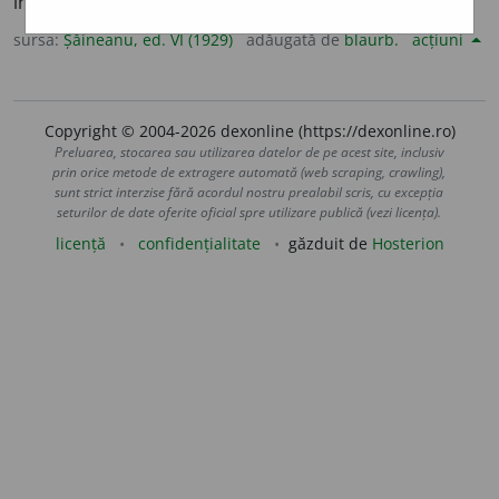
în al doilea loc, în al doilea rând.
sursa:
Șăineanu, ed. VI (1929)
adăugată de
blaurb.
acțiuni
Copyright © 2004-2026 dexonline (https://dexonline.ro)
Preluarea, stocarea sau utilizarea datelor de pe acest site, inclusiv
prin orice metode de extragere automată (web scraping, crawling),
sunt strict interzise fără acordul nostru prealabil scris, cu excepția
seturilor de date oferite oficial spre utilizare publică (vezi licența).
licență
confidențialitate
găzduit de
Hosterion