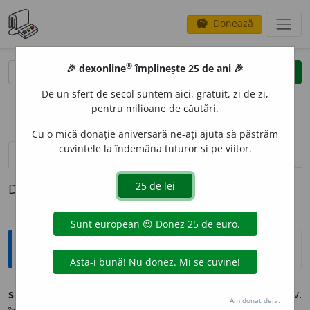
Donează
savings
®
®
🎉 dexonline
împlinește 25 de ani 🎉
caută
clear
search
De un sfert de secol suntem aici, gratuit, zi de zi,
opțiuni
pentru milioane de căutări.
Cu o mică donație aniversară ne-ați ajuta să păstrăm
cuvintele la îndemâna tuturor și pe viitor.
pronunție
(21)
volume_up
definiții (1)
Definiția cu ID-ul 806228:
Explicative DEX
subsidiar
a. ce servă a sprijini un lucru principal. ║ adv.
Am donat deja.