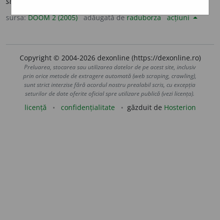
subsidi
a
re
sursa:
DOOM 2 (2005)
adăugată de
raduborza
acțiuni
Copyright © 2004-2026 dexonline (https://dexonline.ro)
Preluarea, stocarea sau utilizarea datelor de pe acest site, inclusiv
prin orice metode de extragere automată (web scraping, crawling),
sunt strict interzise fără acordul nostru prealabil scris, cu excepția
seturilor de date oferite oficial spre utilizare publică (vezi licența).
licență
confidențialitate
găzduit de
Hosterion