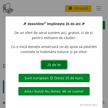
Donează
savings
®
®
🎉 dexonline
împlinește 25 de ani 🎉
caută
clear
search
De un sfert de secol suntem aici, gratuit, zi de zi,
opțiuni
pentru milioane de căutări.
Cu o mică donație aniversară ne-ați ajuta să păstrăm
cuvintele la îndemâna tuturor și pe viitor.
pronunție
(21)
volume_up
definiții (1)
Definiția cu ID-ul 729931:
Ortografice DOOM
subsidi
a
r
(-di-ar)
adj.
m.
,
pl.
subsidi
a
ri;
f.
subsidi
a
ră,
pl.
Am donat deja.