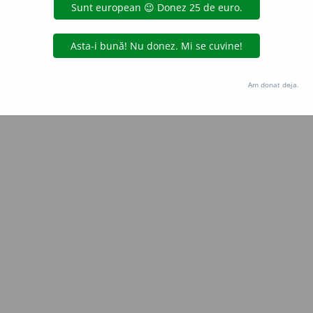
e
siveco
acțiuni
Copyright © 2004-2026 dexonline (https://dexonline.ro)
area datelor de pe acest site, inclusiv prin orice metode de extragere automată (web s
Am donat deja.
dul nostru prealabil scris, cu excepția seturilor de date oferite oficial spre utilizare pub
licență
confidențialitate
găzduit de
Hosterion