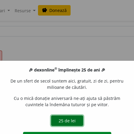
Donează
savings
ari
Resurse
®
🎉 dexonline
împlinește 25 de ani 🎉
De un sfert de secol suntem aici, gratuit, zi de zi, pentru
milioane de căutări.
Cu o mică donație aniversară ne-ați ajuta să păstrăm
cuvintele la îndemâna tuturor și pe viitor.
x, auxiliar, secundar.
(Element ~ într-un mecanism.)
2.
complem