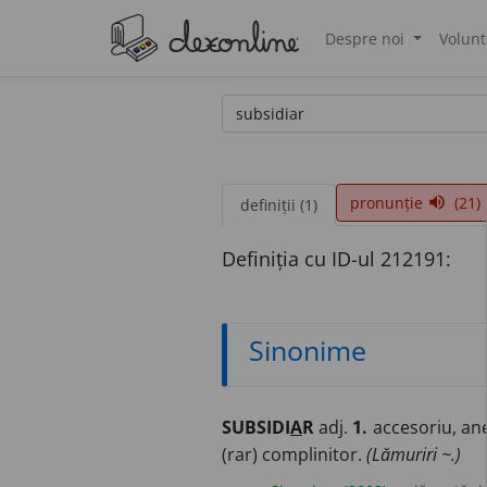
Despre noi
Volunt
®
pronunție
(21)
volume_up
definiții (1)
Definiția cu ID-ul 212191:
Sinonime
SUBSIDI
A
R
adj.
1.
accesoriu, ane
(rar) complinitor.
(Lămuriri ~.)