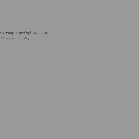
craping, crawling), sunt strict
lică (vezi licența).