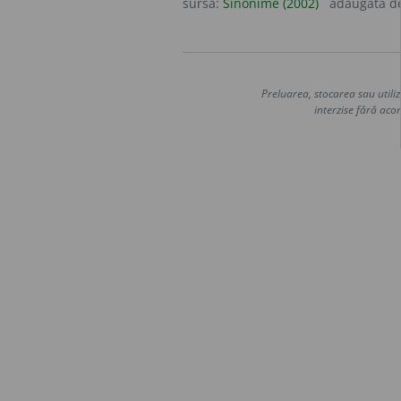
sursa:
Sinonime (2002)
adăugată d
Preluarea, stocarea sau utiliz
interzise fără acor