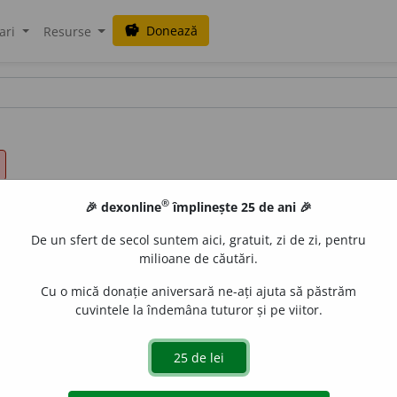
Donează
savings
ari
Resurse
®
🎉 dexonline
împlinește 25 de ani 🎉
De un sfert de secol suntem aici, gratuit, zi de zi, pentru
milioane de căutări.
Cu o mică donație aniversară ne-ați ajuta să păstrăm
cuvintele la îndemâna tuturor și pe viitor.
-te,
adj.
Dependent de cineva sau de ceva, aflat într-o rel
 = propoziție care depinde din punct de vedere gramatical
ție a regentei; propoziție secundară. ♦ (Substantivat) Subalt