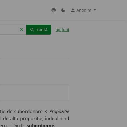
Anonim
language
dark_mode
person
caută
opțiuni
clear
search
ație de subordonare. ◊
Propoziție
 de altă propoziție, îndeplinind
ern. – Din
fr.
subordonné.