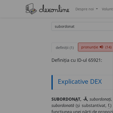
Despre noi
Volunt
®
pronunție
(14)
volume_up
definiții (1)
Definiția cu ID-ul 65921:
Explicative DEX
SUBORDON
A
T, -Ă,
subordonați, 
subordonată
(și substantivat,
f.
)
funcțiunea unei părți de propozi