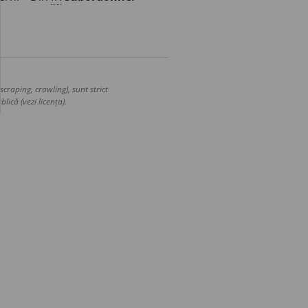
craping, crawling), sunt strict
lică (vezi licența).