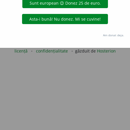
IoanSoleriu
acțiuni
Copyright © 2004-2026 dexonline (https://dexonline.ro)
Am donat deja.
area datelor de pe acest site, inclusiv prin orice metode de extragere automată (web s
dul nostru prealabil scris, cu excepția seturilor de date oferite oficial spre utilizare pub
licență
confidențialitate
găzduit de
Hosterion