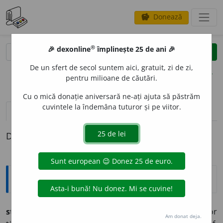
Donează
savings
®
®
🎉 dexonline
împlinește 25 de ani 🎉
caută
clear
search
De un sfert de secol suntem aici, gratuit, zi de zi,
opțiuni
pentru milioane de căutări.
Cu o mică donație aniversară ne-ați ajuta să păstrăm
cuvintele la îndemâna tuturor și pe viitor.
pronunție
(34)
volume_up
definiții (1)
Definiția cu ID-ul 713360:
Arhaisme și regionalisme
stup,
-i, s.m. – Deșirătură în partea de jos a poalelor
Am donat deja.