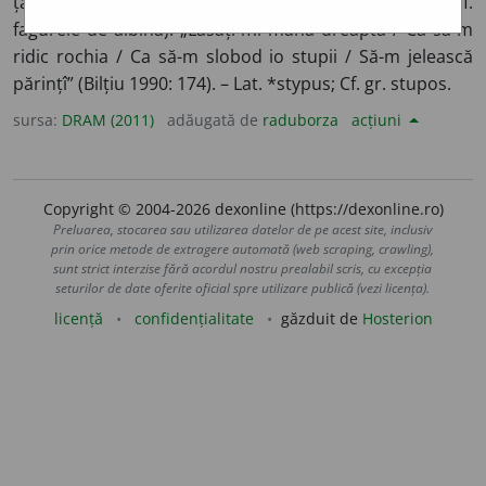
țărănești; încrețitură la poale, în formă de romb (cf.
fagurele de albină): „Lăsați-mi mâna dreaptă / Ca să-m
ridic rochia / Ca să-m slobod io stupii / Să-m jelească
părințî” (Bilțiu 1990: 174). – Lat. *stypus; Cf. gr. stupos.
sursa:
DRAM (2011)
adăugată de
raduborza
acțiuni
Copyright © 2004-2026 dexonline (https://dexonline.ro)
Preluarea, stocarea sau utilizarea datelor de pe acest site, inclusiv
prin orice metode de extragere automată (web scraping, crawling),
sunt strict interzise fără acordul nostru prealabil scris, cu excepția
seturilor de date oferite oficial spre utilizare publică (vezi licența).
licență
confidențialitate
găzduit de
Hosterion