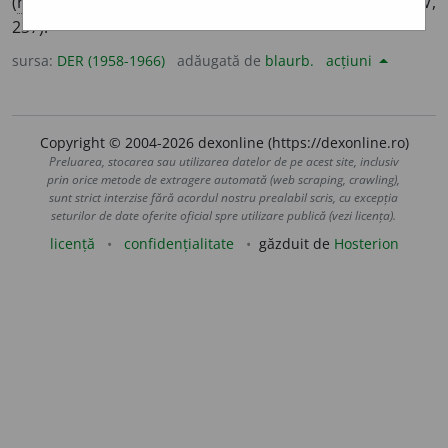
(
rus.
)
stroĭ
„ordin de bătălie” (Cihac, II, 375; Bogaci,
BF,
V,
237).
sursa:
DER (1958-1966)
adăugată de
blaurb.
acțiuni
Copyright © 2004-2026 dexonline (https://dexonline.ro)
Preluarea, stocarea sau utilizarea datelor de pe acest site, inclusiv
prin orice metode de extragere automată (web scraping, crawling),
sunt strict interzise fără acordul nostru prealabil scris, cu excepția
seturilor de date oferite oficial spre utilizare publică (vezi licența).
licență
confidențialitate
găzduit de
Hosterion