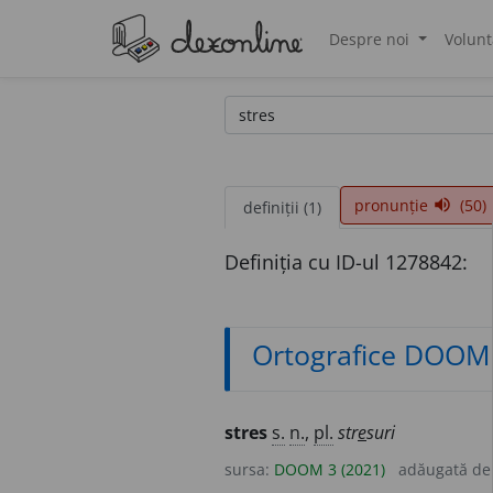
Despre noi
Volunt
®
pronunție
(50)
volume_up
definiții (1)
Definiția cu ID-ul 1278842:
Ortografice DOOM
stres
s.
n.
,
pl.
str
e
suri
sursa:
DOOM 3 (2021)
adăugată d