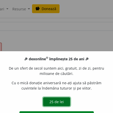
Donează
savings
ari
Resurse
®
🎉 dexonline
împlinește 25 de ani 🎉
De un sfert de secol suntem aici, gratuit, zi de zi, pentru
milioane de căutări.
Cu o mică donație aniversară ne-ați ajuta să păstrăm
cuvintele la îndemâna tuturor și pe viitor.
e
gall
acțiuni