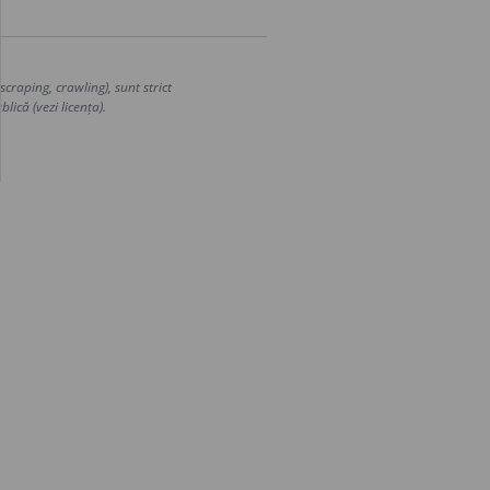
craping, crawling), sunt strict
lică (vezi licența).