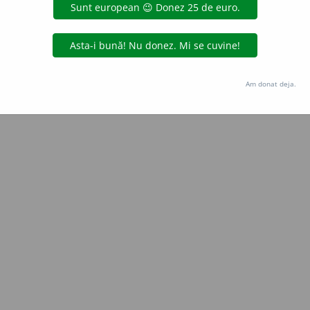
Copyright © 2004-2026 dexonline (https://dexonline.ro)
area datelor de pe acest site, inclusiv prin orice metode de extragere automată (web s
dul nostru prealabil scris, cu excepția seturilor de date oferite oficial spre utilizare pub
Am donat deja.
licență
confidențialitate
găzduit de
Hosterion