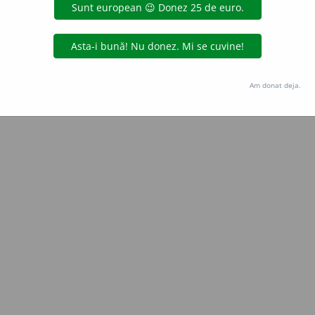
Copyright © 2004-2026 dexonline (https://dexonline.ro)
area datelor de pe acest site, inclusiv prin orice metode de extragere automată (web s
dul nostru prealabil scris, cu excepția seturilor de date oferite oficial spre utilizare pub
Am donat deja.
licență
confidențialitate
găzduit de
Hosterion