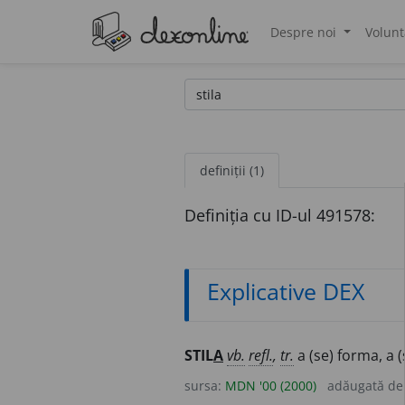
Despre noi
Volunt
®
definiții (1)
Definiția cu ID-ul 491578:
Explicative DEX
STIL
A
vb.
refl.
,
tr.
a (se) forma, a (
sursa:
MDN '00 (2000)
adăugată d