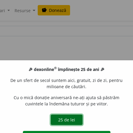
Donează
savings
ari
Resurse
®
🎉 dexonline
împlinește 25 de ani 🎉
De un sfert de secol suntem aici, gratuit, zi de zi, pentru
milioane de căutări.
Cu o mică donație aniversară ne-ați ajuta să păstrăm
cuvintele la îndemâna tuturor și pe viitor.
se) educa; a (se) rafina. (<
fr.
styler
)
e
raduborza
acțiuni