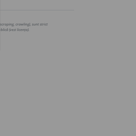
craping, crawling), sunt strict
lică (vezi licența).