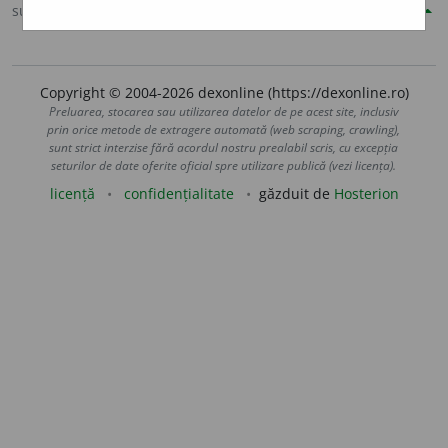
sursa:
Șăineanu, ed. VI (1929)
adăugată de
blaurb.
acțiuni
Copyright © 2004-2026 dexonline (https://dexonline.ro)
Preluarea, stocarea sau utilizarea datelor de pe acest site, inclusiv
prin orice metode de extragere automată (web scraping, crawling),
sunt strict interzise fără acordul nostru prealabil scris, cu excepția
seturilor de date oferite oficial spre utilizare publică (vezi licența).
licență
confidențialitate
găzduit de
Hosterion