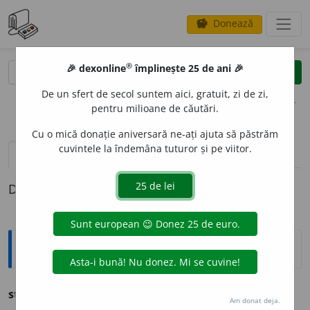
Donează
savings
®
®
🎉 dexonline
împlinește 25 de ani 🎉
caută
clear
search
De un sfert de secol suntem aici, gratuit, zi de zi,
opțiuni
pentru milioane de căutări.
Cu o mică donație aniversară ne-ați ajuta să păstrăm
cuvintele la îndemâna tuturor și pe viitor.
pronunție
(5)
volume_up
definiții (1)
Definiția cu ID-ul 805324:
Explicative DEX
statornicie
f. tărie sufletească.
Am donat deja.