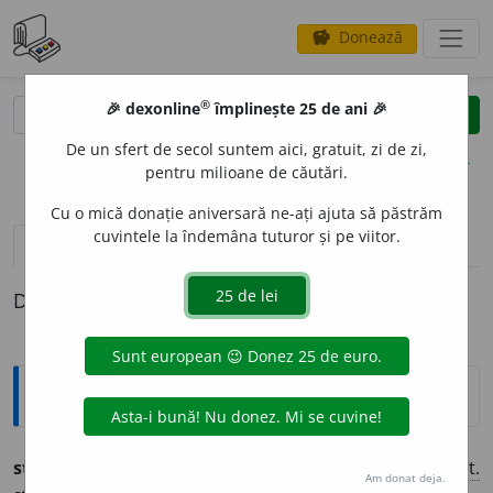
Donează
savings
®
®
🎉 dexonline
împlinește 25 de ani 🎉
caută
clear
search
De un sfert de secol suntem aici, gratuit, zi de zi,
opțiuni
pentru milioane de căutări.
Cu o mică donație aniversară ne-ați ajuta să păstrăm
cuvintele la îndemâna tuturor și pe viitor.
pronunție
(5)
volume_up
definiții (1)
Definiția cu ID-ul 1277823:
Ortografice DOOM
statornic
i
e
s.
f.
,
art.
statornic
i
a
,
g.-d.
statornic
i
i
,
art.
Am donat deja.