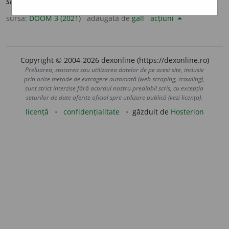
statornic
i
ei
sursa:
DOOM 3 (2021)
adăugată de
gall
acțiuni
Copyright © 2004-2026 dexonline (https://dexonline.ro)
Preluarea, stocarea sau utilizarea datelor de pe acest site, inclusiv
prin orice metode de extragere automată (web scraping, crawling),
sunt strict interzise fără acordul nostru prealabil scris, cu excepția
seturilor de date oferite oficial spre utilizare publică (vezi licența).
licență
confidențialitate
găzduit de
Hosterion