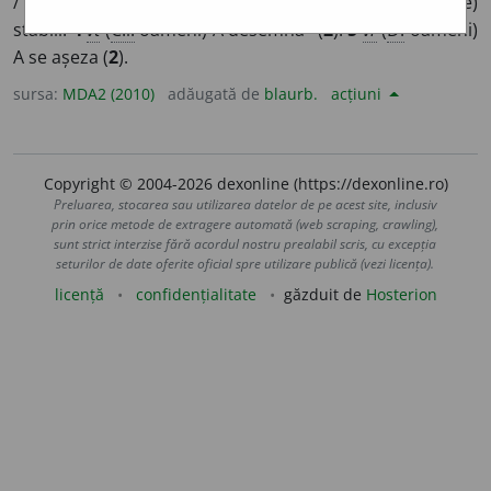
/
E:
ns
cf
statornici
]
1
vt
(
Înv
) A înființa.
2-3
vtrp
(
Îrg
) A (se)
2
stabili.
4
vt
(
C.i.
oameni) A desemna
(
2
).
5
vr
(
D.
oameni)
A se așeza (
2
).
sursa:
MDA2 (2010)
adăugată de
blaurb.
acțiuni
Copyright © 2004-2026 dexonline (https://dexonline.ro)
Preluarea, stocarea sau utilizarea datelor de pe acest site, inclusiv
prin orice metode de extragere automată (web scraping, crawling),
sunt strict interzise fără acordul nostru prealabil scris, cu excepția
seturilor de date oferite oficial spre utilizare publică (vezi licența).
licență
confidențialitate
găzduit de
Hosterion