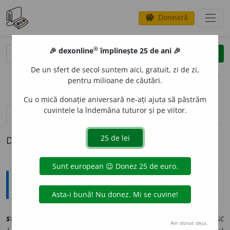
Donează
savings
®
®
🎉 dexonline
împlinește 25 de ani 🎉
caută
clear
search
De un sfert de secol suntem aici, gratuit, zi de zi,
opțiuni
pentru milioane de căutări.
Cu o mică donație aniversară ne-ați ajuta să păstrăm
cuvintele la îndemâna tuturor și pe viitor.
definiții (1)
Definiția cu ID-ul 1238823:
Explicative DEX
stator
i
[
At:
ȘINCAI, HR. I, 273/20 /
V:
(
îvr
)
stăt~
/
Pzi:
~r
e
sc
Am donat deja.