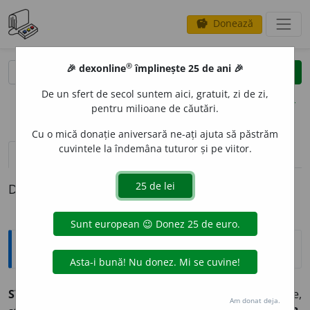
Donează
savings
®
®
🎉 dexonline
împlinește 25 de ani 🎉
caută
clear
search
De un sfert de secol suntem aici, gratuit, zi de zi,
opțiuni
pentru milioane de căutări.
Cu o mică donație aniversară ne-ați ajuta să păstrăm
cuvintele la îndemâna tuturor și pe viitor.
pronunție
(16)
volume_up
definiții (1)
Definiția cu ID-ul 211188:
Sinonime
STABIL
I
RE
s.
1.
așezare, fixare, instalare, oprire,
Am donat deja.