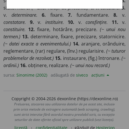
statornicire.
(~ lor în regiunile de deal.)
2.
v.
amplasare.
3.
statornicire.
(~ unor relații de prietenie.)
4.
v.
calculare.
5.
v.
determinare.
6.
fixare.
7.
fundamentare.
8.
v.
constatare.
9.
v.
instituire.
10.
v.
consfințire.
11.
v.
constituire.
12.
fixare, hotărâre, precizare.
(~ unui nou
termen.)
13.
determinare, fixare, precizare, statornicire.
(~ datei exacte a evenimentului.)
14.
aranjare, orânduire,
reglementare, (rar) regulare, (înv.) regularisire.
(~ tuturor
problemelor de rezolvat.)
15.
instaurare, (fig.) întronare.
(~
ordinii.)
16.
obținere, realizare.
(~ unui nou record.)
sursa:
Sinonime (2002)
adăugată de
siveco
acțiuni
Copyright © 2004-2026 dexonline (https://dexonline.ro)
Preluarea, stocarea sau utilizarea datelor de pe acest site, inclusiv
prin orice metode de extragere automată (web scraping, crawling),
sunt strict interzise fără acordul nostru prealabil scris, cu excepția
seturilor de date oferite oficial spre utilizare publică (vezi licența).
licență
confidențialitate
găzduit de
Hosterion