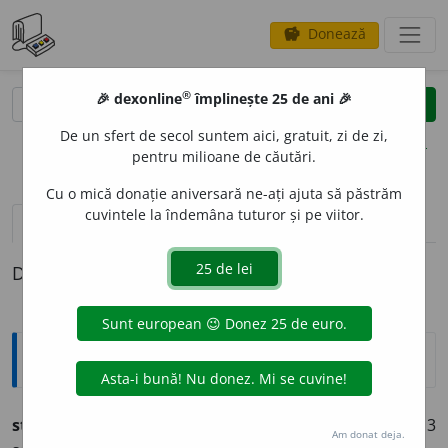
Donează
savings
®
®
🎉 dexonline
împlinește 25 de ani 🎉
caută
clear
search
De un sfert de secol suntem aici, gratuit, zi de zi,
opțiuni
pentru milioane de căutări.
Cu o mică donație aniversară ne-ați ajuta să păstrăm
cuvintele la îndemâna tuturor și pe viitor.
pronunție
(50)
volume_up
definiții (1)
Definiția cu ID-ul 728954:
Ortografice DOOM
stabil
i
(a ~)
vb.
,
ind.
prez.
1
sg.
și 3
pl.
stabil
e
sc,
imperf.
3
Am donat deja.