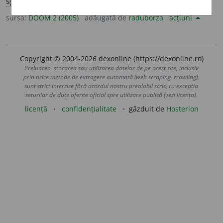
sg.
stabile
a
;
conj.
prez.
3
să stabile
a
scă
sursa:
DOOM 2 (2005)
adăugată de
raduborza
acțiuni
Copyright © 2004-2026 dexonline (https://dexonline.ro)
Preluarea, stocarea sau utilizarea datelor de pe acest site, inclusiv
prin orice metode de extragere automată (web scraping, crawling),
sunt strict interzise fără acordul nostru prealabil scris, cu excepția
seturilor de date oferite oficial spre utilizare publică (vezi licența).
licență
confidențialitate
găzduit de
Hosterion