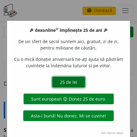
Donează
savings
®
®
🎉 dexonline
împlinește 25 de ani 🎉
caută
clear
search
De un sfert de secol suntem aici, gratuit, zi de zi,
opțiuni
pentru milioane de căutări.
Cu o mică donație aniversară ne-ați ajuta să păstrăm
cuvintele la îndemâna tuturor și pe viitor.
pronunție
(50)
volume_up
definiții (1)
Definiția cu ID-ul 491223:
Explicative DEX
STABIL
I
vb.
I.
tr.
1. a hotărî, a decide, a preciza. 2. a
Am donat deja.