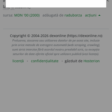
înfăptui, a realiza. II.
tr.
,
refl.
a (se) așeza într-un loc. (<
lat.
,
it.
stabilire
)
sursa:
MDN '00 (2000)
adăugată de
raduborza
acțiuni
Copyright © 2004-2026 dexonline (https://dexonline.ro)
Preluarea, stocarea sau utilizarea datelor de pe acest site, inclusiv
prin orice metode de extragere automată (web scraping, crawling),
sunt strict interzise fără acordul nostru prealabil scris, cu excepția
seturilor de date oferite oficial spre utilizare publică (vezi licența).
licență
confidențialitate
găzduit de
Hosterion