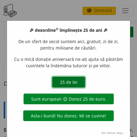
Donează
savings
®
®
🎉 dexonline
împlinește 25 de ani 🎉
caută
clear
search
De un sfert de secol suntem aici, gratuit, zi de zi,
opțiuni
pentru milioane de căutări.
Cu o mică donație aniversară ne-ați ajuta să păstrăm
cuvintele la îndemâna tuturor și pe viitor.
pronunție
(3)
volume_up
definiții (1)
Definiția cu ID-ul 845926:
Explicative DEX
2
SPURC
A
T
, -Ă,
spurcați, -te,
adj.
1.
Murdar; respingător,
Am donat deja.