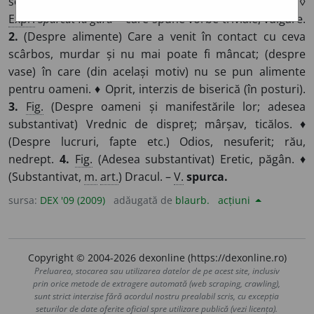
scârbos, scârnav. ♦
Fig.
(Despre vorbe) Trivial, vulgar. ◊
Expr.
Spurcat la gură
= care spune vorbe triviale, vulgare.
2.
(Despre alimente) Care a venit în contact cu ceva
scârbos, murdar și nu mai poate fi mâncat; (despre
vase) în care (din același motiv) nu se pun alimente
pentru oameni. ♦ Oprit, interzis de biserică (în posturi).
3.
Fig.
(Despre oameni și manifestările lor; adesea
substantivat) Vrednic de dispreț; mârșav, ticălos. ♦
(Despre lucruri, fapte etc.) Odios, nesuferit; rău,
nedrept.
4.
Fig.
(Adesea substantivat) Eretic, păgân. ♦
(Substantivat,
m.
art.
) Dracul. –
V.
spurca.
sursa:
DEX '09 (2009)
adăugată de
blaurb.
acțiuni
Copyright © 2004-2026 dexonline (https://dexonline.ro)
Preluarea, stocarea sau utilizarea datelor de pe acest site, inclusiv
prin orice metode de extragere automată (web scraping, crawling),
sunt strict interzise fără acordul nostru prealabil scris, cu excepția
seturilor de date oferite oficial spre utilizare publică (vezi licența).