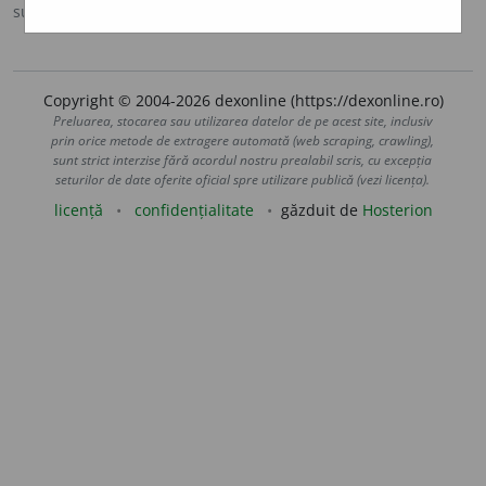
sursa:
DOOM 2 (2005)
adăugată de
raduborza
acțiuni
Copyright © 2004-2026 dexonline (https://dexonline.ro)
Preluarea, stocarea sau utilizarea datelor de pe acest site, inclusiv
prin orice metode de extragere automată (web scraping, crawling),
sunt strict interzise fără acordul nostru prealabil scris, cu excepția
seturilor de date oferite oficial spre utilizare publică (vezi licența).
licență
confidențialitate
găzduit de
Hosterion