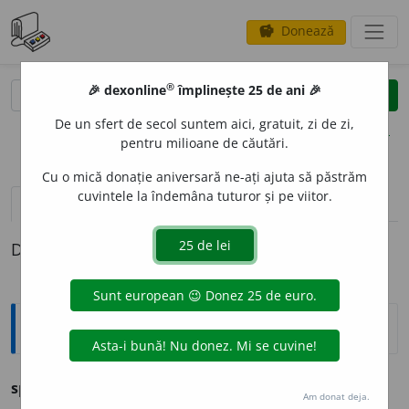
Donează
savings
®
®
🎉 dexonline
împlinește 25 de ani 🎉
caută
clear
search
De un sfert de secol suntem aici, gratuit, zi de zi,
opțiuni
pentru milioane de căutări.
Cu o mică donație aniversară ne-ați ajuta să păstrăm
cuvintele la îndemâna tuturor și pe viitor.
pronunție
(50)
volume_up
definiții (1)
Definiția cu ID-ul 728900:
Ortografice DOOM
spre
prep.
Am donat deja.