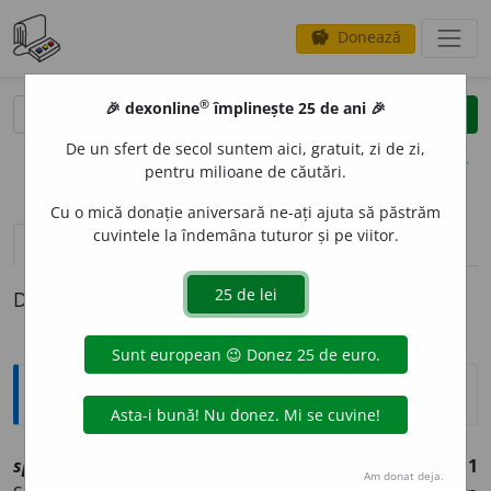
Donează
savings
®
®
🎉 dexonline
împlinește 25 de ani 🎉
caută
clear
search
De un sfert de secol suntem aici, gratuit, zi de zi,
opțiuni
pentru milioane de căutări.
Cu o mică donație aniversară ne-ați ajuta să păstrăm
cuvintele la îndemâna tuturor și pe viitor.
pronunție
(30)
volume_up
definiții (1)
Definiția cu ID-ul 1237801:
Explicative DEX
spray
sn
[
At:
DEX /
P:
sprei
/
Pl
:
~uri
/
E:
eg
spray
]
1
Am donat deja.