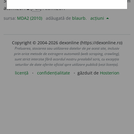
Substanță (cosmetică, insecticidă
etc.
) pulverizată de un
atomizor.
2
(
Pex
) Atomizor.
sursa:
MDA2 (2010)
adăugată de
blaurb.
acțiuni
Copyright © 2004-2026 dexonline (https://dexonline.ro)
Preluarea, stocarea sau utilizarea datelor de pe acest site, inclusiv
prin orice metode de extragere automată (web scraping, crawling),
sunt strict interzise fără acordul nostru prealabil scris, cu excepția
seturilor de date oferite oficial spre utilizare publică (vezi licența).
licență
confidențialitate
găzduit de
Hosterion