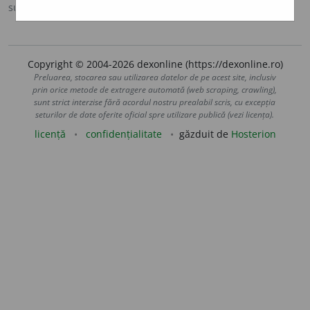
sursa:
DOOM 2 (2005)
adăugată de
raduborza
acțiuni
Copyright © 2004-2026 dexonline (https://dexonline.ro)
Preluarea, stocarea sau utilizarea datelor de pe acest site, inclusiv
prin orice metode de extragere automată (web scraping, crawling),
sunt strict interzise fără acordul nostru prealabil scris, cu excepția
seturilor de date oferite oficial spre utilizare publică (vezi licența).
licență
confidențialitate
găzduit de
Hosterion