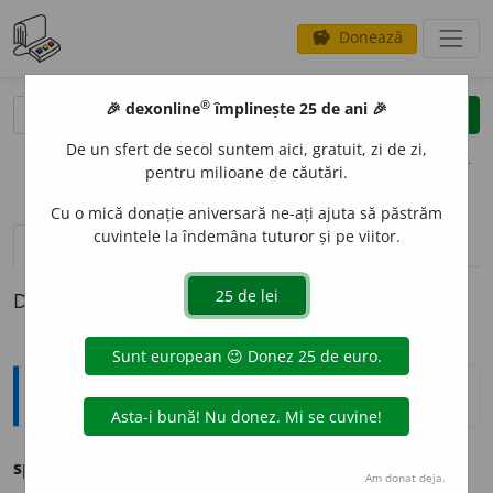
Donează
savings
®
®
🎉 dexonline
împlinește 25 de ani 🎉
caută
clear
search
De un sfert de secol suntem aici, gratuit, zi de zi,
opțiuni
pentru milioane de căutări.
Cu o mică donație aniversară ne-ați ajuta să păstrăm
cuvintele la îndemâna tuturor și pe viitor.
pronunție
(17)
volume_up
definiții (1)
Definiția cu ID-ul 728753:
Ortografice DOOM
spin
s. m.
,
pl.
spini
Am donat deja.