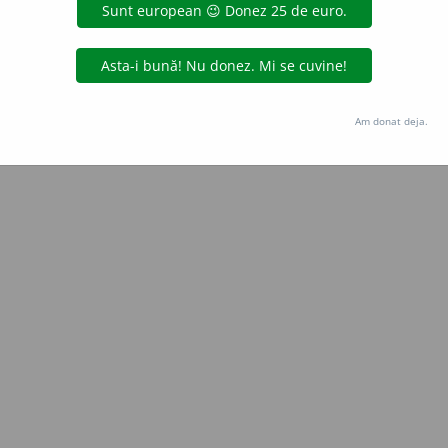
Copyright © 2004-2026 dexonline (https://dexonline.ro)
area datelor de pe acest site, inclusiv prin orice metode de extragere automată (web s
dul nostru prealabil scris, cu excepția seturilor de date oferite oficial spre utilizare pub
Am donat deja.
licență
confidențialitate
găzduit de
Hosterion