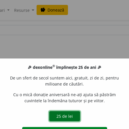
Donează
savings
ari
Resurse
®
🎉 dexonline
împlinește 25 de ani 🎉
De un sfert de secol suntem aici, gratuit, zi de zi, pentru
milioane de căutări.
Cu o mică donație aniversară ne-ați ajuta să păstrăm
cuvintele la îndemâna tuturor și pe viitor.
ctacul
a
ri
;
f.
spectacul
a
ră
,
pl.
spectacul
a
re
e
gall
acțiuni