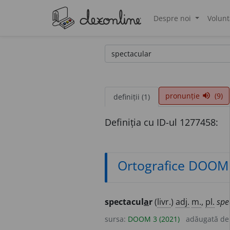
Despre noi
Volunt
®
pronunție
(9)
volume_up
definiții (1)
Definiția cu ID-ul 1277458:
Ortografice DOOM
spectacul
a
r
(
livr.
)
adj.
m.
,
pl.
spe
sursa:
DOOM 3 (2021)
adăugată d