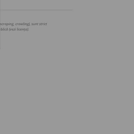
craping, crawling), sunt strict
lică (vezi licența).