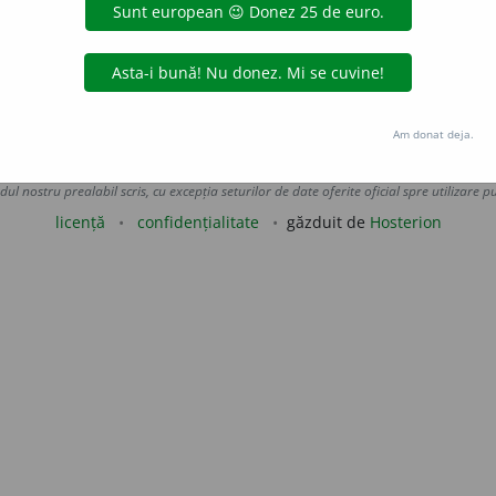
rimit cu amabilitatea ~.)
e
siveco
acțiuni
Am donat deja.
Copyright © 2004-2026 dexonline (https://dexonline.ro)
area datelor de pe acest site, inclusiv prin orice metode de extragere automată (web s
dul nostru prealabil scris, cu excepția seturilor de date oferite oficial spre utilizare pub
licență
confidențialitate
găzduit de
Hosterion