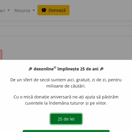
Donează
savings
ari
Resurse
®
🎉 dexonline
împlinește 25 de ani 🎉
De un sfert de secol suntem aici, gratuit, zi de zi, pentru
milioane de căutări.
Cu o mică donație aniversară ne-ați ajuta să păstrăm
cuvintele la îndemâna tuturor și pe viitor.
stic, definitoriu, distinct, distinctiv, dominant, particular, pr
s. specificitate, (rar) tipicitate, tipism.
(~ul artei.)
4.
s. s
v, tipic.
(Un exemplu ~.)
6.
adj. aparte, deosebit, particular, 