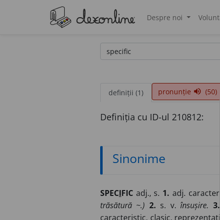
Despre noi
Volunt
®
pronunție
(50)
volume_up
definiții (1)
Definiția cu ID-ul 210812:
Sinonime
SPEC
I
FIC
adj., s.
1.
adj. caracteri
trăsătură ~.)
2.
s. v.
însușire.
3.
caracteristic, clasic, reprezentati