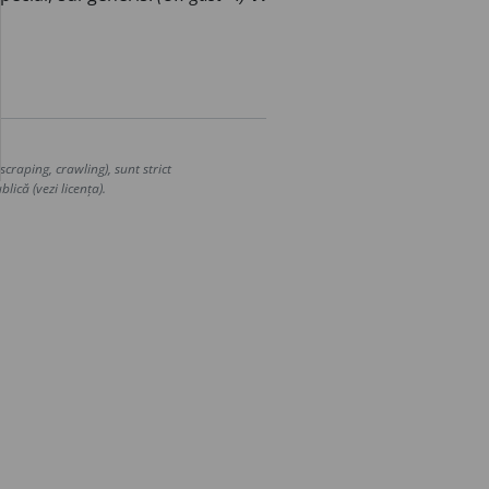
craping, crawling), sunt strict
lică (vezi licența).