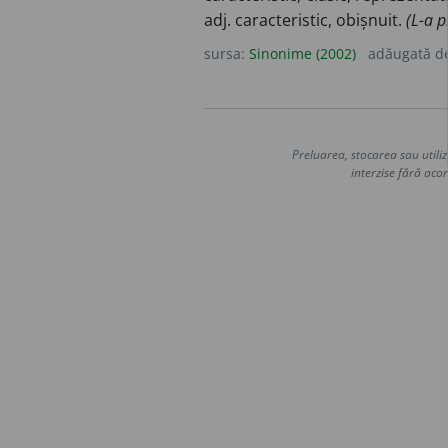
adj. caracteristic, obișnuit.
(L-a p
sursa:
Sinonime (2002)
adăugată d
Preluarea, stocarea sau utiliz
interzise fără acor