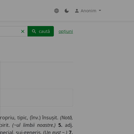
Anonim
language
dark_mode
person
caută
opțiuni
clear
search
opriu, tipic, (înv.) însușit.
(Notă,
pirit.
(~ul limbii noastre.)
5.
adj.
special, sui-generis.
(Un gust ~.)
7.