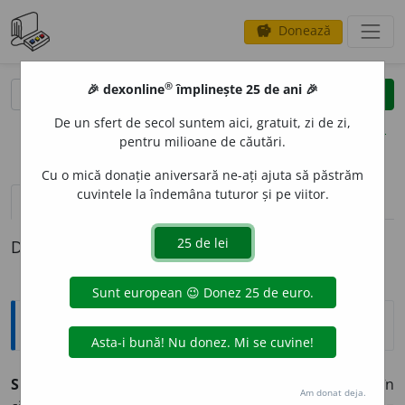
Donează
savings
®
®
🎉 dexonline
împlinește 25 de ani 🎉
caută
clear
search
De un sfert de secol suntem aici, gratuit, zi de zi,
opțiuni
pentru milioane de căutări.
Cu o mică donație aniversară ne-ați ajuta să păstrăm
cuvintele la îndemâna tuturor și pe viitor.
pronunție
(50)
volume_up
definiții (1)
Definiția cu ID-ul 845067:
Explicative DEX
2
SPART
, -Ă,
sparți, -te,
adj.
1.
Prefăcut în bucăți, în
Am donat deja.