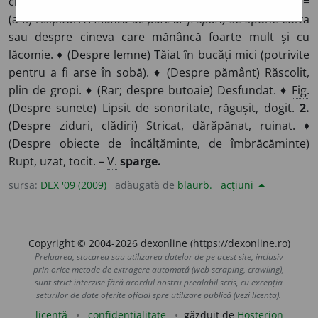
cioburi; plesnit, crăpat; găurit. ◊
Expr.
(A fi) mână spartă
=
(a fi) risipitor.
A mânca de parc-ar fi spart,
se spune cuiva
sau despre cineva care mănâncă foarte mult și cu
lăcomie. ♦ (Despre lemne) Tăiat în bucăți mici (potrivite
pentru a fi arse în sobă). ♦ (Despre pământ) Răscolit,
plin de gropi. ♦ (Rar; despre butoaie) Desfundat. ♦
Fig.
(Despre sunete) Lipsit de sonoritate, răgușit, dogit.
2.
(Despre ziduri, clădiri) Stricat, dărăpănat, ruinat. ♦
(Despre obiecte de încălțăminte, de îmbrăcăminte)
Rupt, uzat, tocit. –
V.
sparge.
sursa:
DEX '09 (2009)
adăugată de
blaurb.
acțiuni
Copyright © 2004-2026 dexonline (https://dexonline.ro)
Preluarea, stocarea sau utilizarea datelor de pe acest site, inclusiv
prin orice metode de extragere automată (web scraping, crawling),
sunt strict interzise fără acordul nostru prealabil scris, cu excepția
seturilor de date oferite oficial spre utilizare publică (vezi licența).
licență
confidențialitate
găzduit de
Hosterion