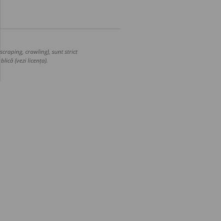
craping, crawling), sunt strict
lică (vezi licența).