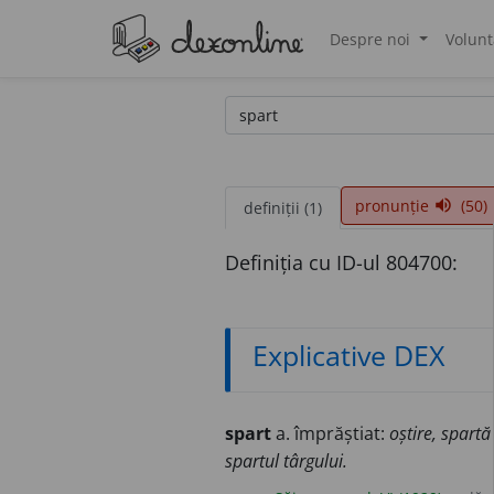
Despre noi
Volunt
®
pronunție
(50)
volume_up
definiții (1)
Definiția cu ID-ul 804700:
Explicative DEX
spart
a. împrăștiat:
oștire, spartă 
spartul târgului.