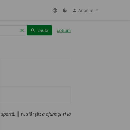
Anonim
language
dark_mode
person
caută
opțiuni
clear
search
spartă,
║ n. sfârșit:
a ajuns și el la