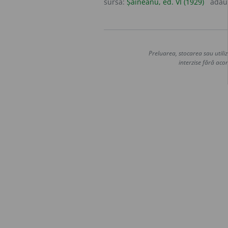
sursa:
Șăineanu, ed. VI (1929)
adău
Preluarea, stocarea sau utiliz
interzise fără acor