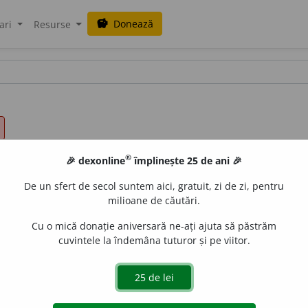
Donează
savings
ari
Resurse
®
🎉 dexonline
împlinește 25 de ani 🎉
De un sfert de secol suntem aici, gratuit, zi de zi, pentru
milioane de căutări.
Cu o mică donație aniversară ne-ați ajuta să păstrăm
cuvintele la îndemâna tuturor și pe viitor.
și risipită
BĂLC.;
2.
sfărâmat:
un geam spart;
3.
risipitor:
mână 