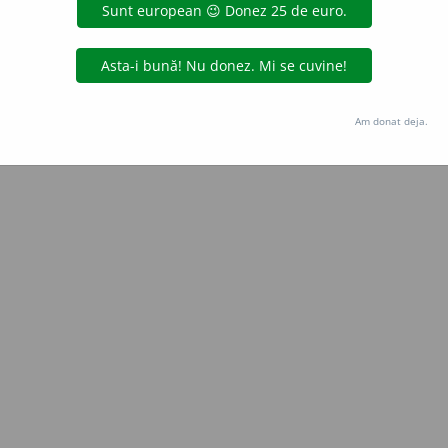
gată de
blaurb.
acțiuni
Copyright © 2004-2026 dexonline (https://dexonline.ro)
area datelor de pe acest site, inclusiv prin orice metode de extragere automată (web s
Am donat deja.
dul nostru prealabil scris, cu excepția seturilor de date oferite oficial spre utilizare pub
licență
confidențialitate
găzduit de
Hosterion