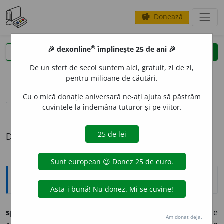
Donează
savings
®
®
🎉 dexonline
împlinește 25 de ani 🎉
caută
clear
search
De un sfert de secol suntem aici, gratuit, zi de zi,
opțiuni
pentru milioane de căutări.
Cu o mică donație aniversară ne-ați ajuta să păstrăm
cuvintele la îndemâna tuturor și pe viitor.
pronunție
(50)
volume_up
definiții (1)
Definiția cu ID-ul 559609:
Explicative DEX
sp
a
rge
vb.
I (
inform.
) A intra ilegal într-o rețea de
Am donat deja.