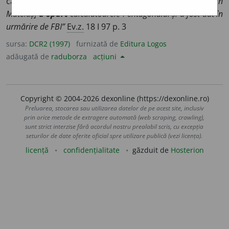
calculatoare ocolind măsurile de securitate ◊
„[Călin
Mateiaș]
a spart
calculatoarele Pentagonului și a fost dat în
urmărire de FBI”
Ev.z.
18 I 97 p. 3
sursa:
DCR2 (1997)
furnizată de
Editura Logos
adăugată de
raduborza
acțiuni
Copyright © 2004-2026 dexonline (https://dexonline.ro)
Preluarea, stocarea sau utilizarea datelor de pe acest site, inclusiv
prin orice metode de extragere automată (web scraping, crawling),
sunt strict interzise fără acordul nostru prealabil scris, cu excepția
seturilor de date oferite oficial spre utilizare publică (vezi licența).
licență
confidențialitate
găzduit de
Hosterion