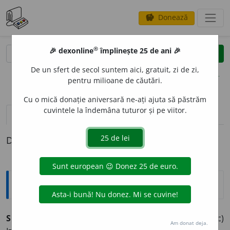
Donează
savings
®
®
🎉 dexonline
împlinește 25 de ani 🎉
caută
clear
search
De un sfert de secol suntem aici, gratuit, zi de zi,
opțiuni
pentru milioane de căutări.
Cu o mică donație aniversară ne-ați ajuta să păstrăm
cuvintele la îndemâna tuturor și pe viitor.
pronunție
(19)
volume_up
definiții (1)
Definiția cu ID-ul 506112:
Explicative DEX
SORG
I
NTE,
(1)
sorginte,
s. f.
,
(2)
sorginți,
s. m.
1.
(Livresc)
Am donat deja.