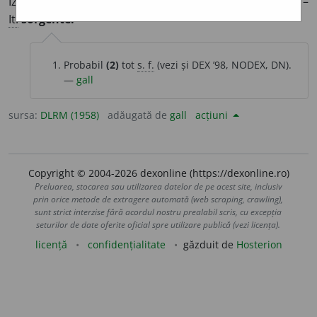
Izvor, sursă de informații; origine.
2.
(
Înv.
) Izvor de apă. –
[1]
It.
sorgente.
Probabil
(2)
tot
s. f.
(vezi și DEX ’98, NODEX, DN).
—
gall
sursa:
DLRM (1958)
adăugată de
gall
acțiuni
Copyright © 2004-2026 dexonline (https://dexonline.ro)
Preluarea, stocarea sau utilizarea datelor de pe acest site, inclusiv
prin orice metode de extragere automată (web scraping, crawling),
sunt strict interzise fără acordul nostru prealabil scris, cu excepția
seturilor de date oferite oficial spre utilizare publică (vezi licența).
licență
confidențialitate
găzduit de
Hosterion