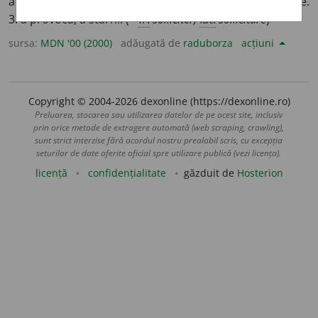
apela la cineva, a invita. 2. a supune unor acțiuni fizice.
3. a provoca, a stârni. (<
fr.
solliciter,
lat.
sollicitare
)
sursa:
MDN '00 (2000)
adăugată de
raduborza
acțiuni
Copyright © 2004-2026 dexonline (https://dexonline.ro)
Preluarea, stocarea sau utilizarea datelor de pe acest site, inclusiv
prin orice metode de extragere automată (web scraping, crawling),
sunt strict interzise fără acordul nostru prealabil scris, cu excepția
seturilor de date oferite oficial spre utilizare publică (vezi licența).
licență
confidențialitate
găzduit de
Hosterion