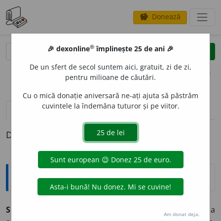
Donează
savings
®
®
🎉 dexonline
împlinește 25 de ani 🎉
caută
clear
search
De un sfert de secol suntem aici, gratuit, zi de zi,
opțiuni
pentru milioane de căutări.
Cu o mică donație aniversară ne-ați ajuta să păstrăm
cuvintele la îndemâna tuturor și pe viitor.
pronunție
(46)
volume_up
definiții (1)
Definiția cu ID-ul 490656:
Explicative DEX
SOLICIT
A
vb.
tr.
1. a cere ceva (cu stăruință); a ruga, a
Am donat deja.