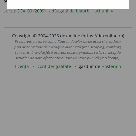
soft
[ware].
sursa:
DEX '09 (2009)
adăugată de
blaurb.
acțiuni
Copyright © 2004-2026 dexonline (https://dexonline.ro)
Preluarea, stocarea sau utilizarea datelor de pe acest site, inclusiv
prin orice metode de extragere automată (web scraping, crawling),
sunt strict interzise fără acordul nostru prealabil scris, cu excepția
seturilor de date oferite oficial spre utilizare publică (vezi licența).
licență
confidențialitate
găzduit de
Hosterion