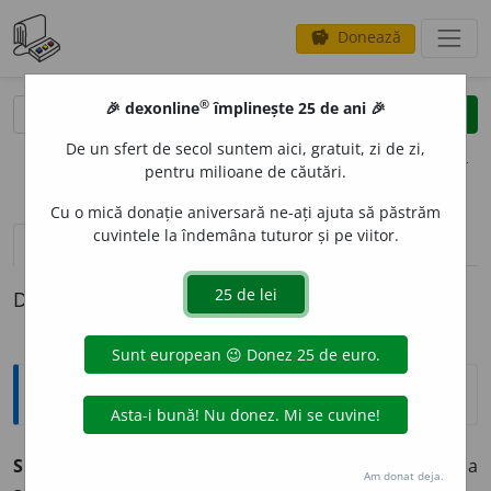
Donează
savings
®
®
🎉 dexonline
împlinește 25 de ani 🎉
caută
clear
search
De un sfert de secol suntem aici, gratuit, zi de zi,
opțiuni
pentru milioane de căutări.
Cu o mică donație aniversară ne-ați ajuta să păstrăm
cuvintele la îndemâna tuturor și pe viitor.
pronunție
(50)
volume_up
definiții (1)
Definiția cu ID-ul 844329:
Explicative DEX
2
SOFT
,
softuri,
s. n.
(
Inform.
;
fam.
) Software. –
Abr.
de la
Am donat deja.