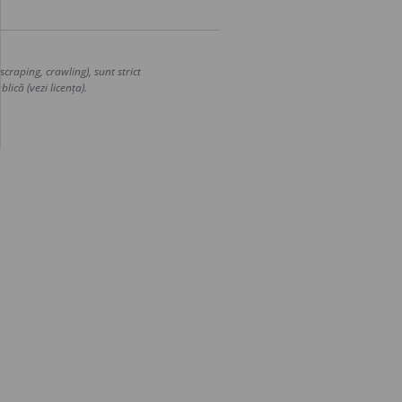
craping, crawling), sunt strict
lică (vezi licența).