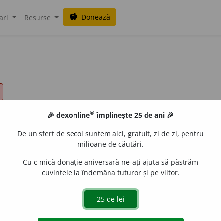
Donează
savings
ari
Resurse
®
🎉 dexonline
împlinește 25 de ani 🎉
De un sfert de secol suntem aici, gratuit, zi de zi, pentru
milioane de căutări.
Cu o mică donație aniversară ne-ați ajuta să păstrăm
cuvintele la îndemâna tuturor și pe viitor.
art.
societ
ă
ții
;
pl.
societ
ă
ți
e
gall
acțiuni