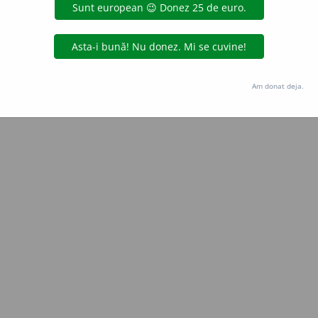
Copyright © 2004-2026 dexonline (https://dexonline.ro)
area datelor de pe acest site, inclusiv prin orice metode de extragere automată (web s
dul nostru prealabil scris, cu excepția seturilor de date oferite oficial spre utilizare pub
Am donat deja.
licență
confidențialitate
găzduit de
Hosterion