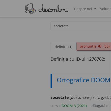
Despre noi
Volunt
®
pronunție
(50)
volume_up
definiții (1)
Definiția cu ID-ul 1276762:
Ortografice DOOM
societ
a
te
(
desp.
-ci-e-
)
s.
f.
,
g.-d.
sursa:
DOOM 3 (2021)
adăugată d